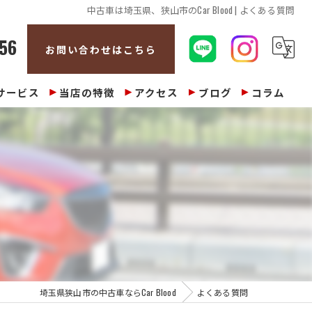
中古車は埼玉県、狭山市のCar Blood | よくある質問
56
お問い合わせはこちら
サービス
当店の特徴
アクセス
ブログ
コラム
販売
整備
修理
車検
買取
埼玉県狭山市の中古車ならCar Blood
よくある質問