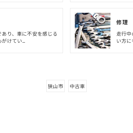
修理
であり、車に不安を感じる
走行中
心がけてい…
い方に
狭山市
中古車