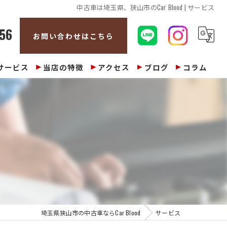
中古車は埼玉県、狭山市のCar Blood | サービス
56
お問い合わせはこちら
サービス
当店の特徴
アクセス
ブログ
コラム
販売
整備
修理
車検
買取
埼玉県狭山市の中古車ならCar Blood
サービス