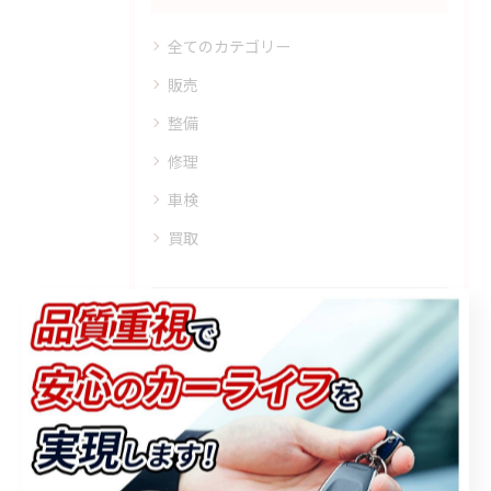
全てのカテゴリー
販売
整備
修理
車検
買取
最近の投稿
Recent Posts
2026/08/06
7月も数多くの御来店、御成約誠にありがとうございました🤝