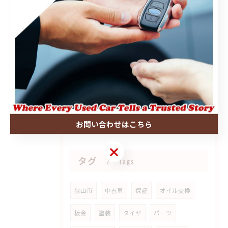
2026/07/15
新型セレナ 持ち込みパーツ取り付け御依頼誠にありがとうござい...
2026/07/07
ハイエースご成約ありがとうございました🤝
お問い合わせはこちら
お問い合わせはこちら
タグ
Tags
狭山市
中古車
保証
オイル交換
板金
塗装
タイヤ
パーツ