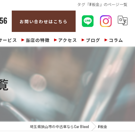
タグ『#板金』のページ一覧
56
お問い合わせはこちら
サービス
当店の特徴
アクセス
ブログ
コラム
販売
整備
覧
修理
車検
買取
埼玉県狭山市の中古車ならCar Blood
#板金