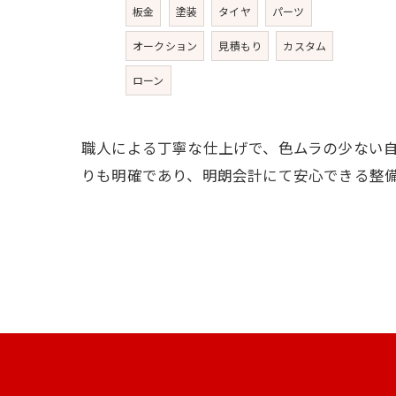
板金
塗装
タイヤ
パーツ
オークション
見積もり
カスタム
ローン
職人による丁寧な仕上げで、色ムラの少ない
りも明確であり、明朗会計にて安心できる整