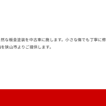
自然な板金塗装を中古車に施します。小さな傷でも丁寧に
お問い合わせはこちら
備を狭山市よりご提供します。