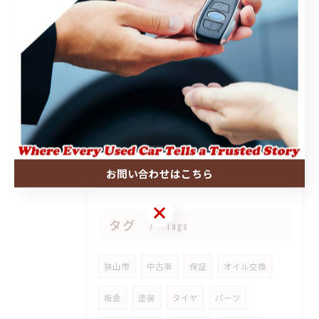
2026/07/07
ハイエースご成約ありがとうございました🤝
2026/06/28
トヨタ エスクァイア 御納車させていただきました🤝
お問い合わせはこちら
お問い合わせはこちら
タグ
Tags
狭山市
中古車
保証
オイル交換
板金
塗装
タイヤ
パーツ