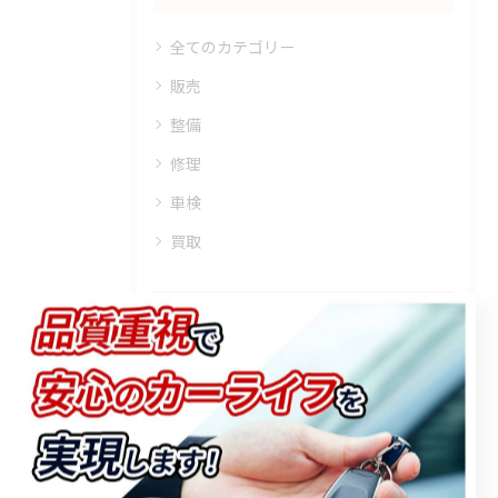
全てのカテゴリー
販売
整備
修理
車検
買取
最近の投稿
Recent Posts
2026/07/15
新型セレナ 持ち込みパーツ取り付け御依頼誠にありがとうござい...