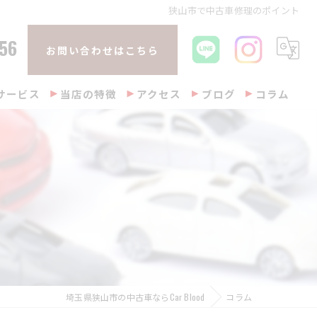
狭山市で中古車修理のポイント
56
お問い合わせはこちら
サービス
当店の特徴
アクセス
ブログ
コラム
販売
整備
修理
車検
買取
埼玉県狭山市の中古車ならCar Blood
コラム