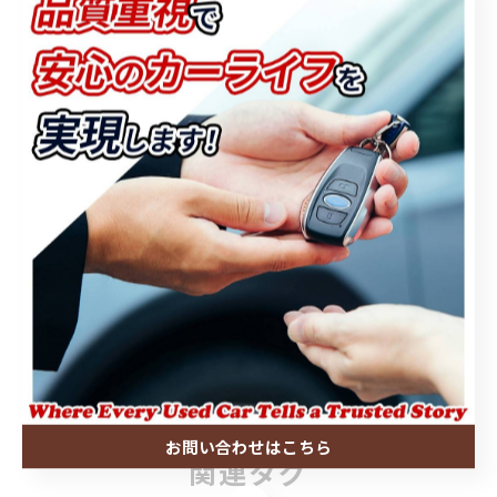
お気軽にお問い合わせください☎️
#中古車販売
#注文販売
#狭山市
#エスクァイア
#cx3
< 前のページ
一覧に戻る
次のページ >
お問い合わせはこちら
関連タグ