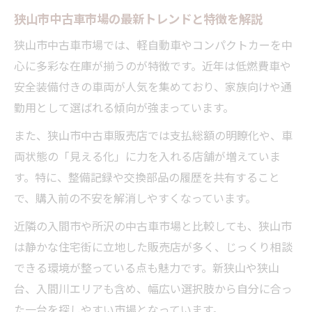
狭山市中古車市場の最新トレンドと特徴を解説
現車確認で差がつく中古車購入の安心ポイ
狭山市中古車市場では、軽自動車やコンパクトカーを中
ント
心に多彩な在庫が揃うのが特徴です。近年は低燃費車や
中古車現車確認で見逃しやすい注意点まと
安全装備付きの車両が人気を集めており、家族向けや通
め
勤用として選ばれる傾向が強まっています。
軽自動車も豊富な中古車ラインナップ
また、狭山市中古車販売店では支払総額の明瞭化や、車
狭山市中古車で探す軽自動車の魅力と特徴
両状態の「見える化」に力を入れる店舗が増えていま
軽自動車中古車選びで重視したい条件とは
す。特に、整備記録や交換部品の履歴を共有すること
中古車販売店の軽自動車在庫状況を比較
で、購入前の不安を解消しやすくなっています。
家計に優しい軽自動車中古車の選び方解説
近隣の入間市や所沢の中古車市場と比較しても、狭山市
中古車購入で人気の軽自動車ランキング紹
は静かな住宅街に立地した販売店が多く、じっくり相談
介
できる環境が整っている点も魅力です。新狭山や狭山
下取りや買取を活用した賢い選択法
台、入間川エリアも含め、幅広い選択肢から自分に合っ
中古車下取りと買取の違いとベストな活用
た一台を探しやすい市場となっています。