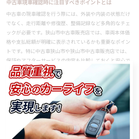
中古車現車確認時に注目すべきポイントとは
中古車の現車確認を行う際には、外装や内装の状態だけ
でなく、走行距離や修復歴、整備記録など多角的なチェ
ックが必要です。狭山市中古車販売店では、車両本体価
格や支払総額が明確に表示されているかも重要なポイン
トです。特に中古車狭山市や狭山市中古車販売店では、
保証やアフターサービスの内容も比較しておくと安心で
す。
例えば、車両の外装は日中の明るい時間帯に細かくチェ
ックし、小さなキズやヘコミ、塗装のムラなどを見逃さ
ないようにしましょう。また、内装ではシートやハンド
ル、ペダルの摩耗具合から過去の使用状況を推測できま
す。現車確認時にスタッフへ法定整備や車検の有無、修
復歴の詳細について質問することで、後々のトラブルを
防ぐことができます。