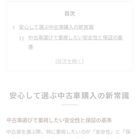
目次
安心して選ぶ中古車購入の新常識
中古車選びで重視したい安全性と保証の基
準
狭山市中古車市場の最新トレンドと特徴を
解説
中古車購入で後悔しないための比較ポイン
ト
安心して選ぶ中古車購入の新常識
中古車販売店選びで注目すべきサービス内
容
初めての中古車購入で失敗しないコツまと
中古車選びで重視したい安全性と保証の基準
め
中古車を選ぶ際、特に重視したいのが「安全性」と「保
狭山市で良質な中古車を探す秘訣