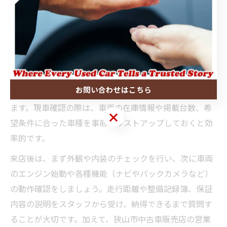
狭山市中古車で現車確認を成功させる手順
狭山市中古車を現車確認する際は、事前に来店予約をし
て担当スタッフと詳細な相談ができる環境を整えること
が成功の第一歩です。販売店によっては静かな商談スペ
お問い合わせはこちら
ースを用意しているため、落ち着いて質問や確認ができ
ます。現車確認の際は、車両の在庫情報や掲載台数、希
お問い合わせはこちら
望条件に合った車種を事前にリストアップしておくと効
率的です。
来店後は、まず外観や内装のチェックを行い、次に車両
のエンジン始動や各種機能（ナビやバックカメラなど）
の動作確認をしましょう。走行距離や整備記録簿、保証
内容の説明をスタッフから受け、納得できるまで質問す
ることが大切です。加えて、狭山市中古車販売店の営業