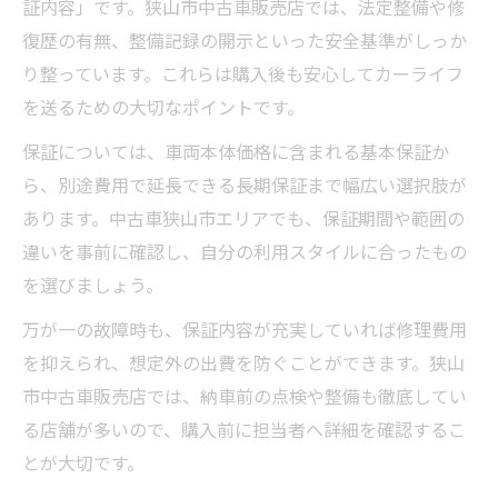
証内容」です。狭山市中古車販売店では、法定整備や修
狭山市中古車店の特徴と店舗ごとの強みを
復歴の有無、整備記録の開示といった安全基準がしっか
分析
り整っています。これらは購入後も安心してカーライフ
中古車の選択肢を広げる店舗比較のポイン
を送るための大切なポイントです。
ト
保証については、車両本体価格に含まれる基本保証か
軽自動車や人気車種を狭山市で見つける方
ら、別途費用で延長できる長期保証まで幅広い選択肢が
法
あります。中古車狭山市エリアでも、保証期間や範囲の
中古車狭山市ならではの在庫確認のコツ
違いを事前に確認し、自分の利用スタイルに合ったもの
口コミや評判を活用した中古車選びの工夫
を選びましょう。
中古車選びなら現車確認が決め手
万が一の故障時も、保証内容が充実していれば修理費用
中古車現車確認時に注目すべきポイントと
を抑えられ、想定外の出費を防ぐことができます。狭山
は
市中古車販売店では、納車前の点検や整備も徹底してい
狭山市中古車で現車確認を成功させる手順
る店舗が多いので、購入前に担当者へ詳細を確認するこ
とが大切です。
中古車の状態把握に役立つチェック項目一
覧