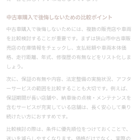
法
狭山市中古車買取で高く売却するポイント
中古車購入で後悔しないための比較ポイント
中古車査定アップのための事前準備術
中古車購入で後悔しないためには、複数の販売店や車両
下取り額を上げる中古車選びのコツを解説
を比較検討することが重要です。まずは狭山市中古車販
中古車買取を活用した乗り換え術のポイン
売店の在庫情報をチェックし、支払総額や車両本体価
ト
格、走行距離、年式、修復歴の有無などをリスト化しま
しょう。
狭山市中古車の充実サポートを比較
中古車購入後のアフターサービスを徹底比
次に、保証の有無や内容、法定整備の実施状況、アフタ
較
ーサービスの範囲を比較することも大切です。例えば、
狭山市中古車販売店ごとのサポート体制と
保証期間が長い店舗や、納車後の点検・メンテナンスを
は
含むサービスが充実している店舗は、長く安心して乗り
続けたい方におすすめです。
中古車選びで安心できるサポート内容の違
い
比較検討の際は、条件に優先順位をつけておくことで、
充実した整備・保証で選ぶ中古車販売店
迷いを減らしやすくなります。価格だけでなく、実際の