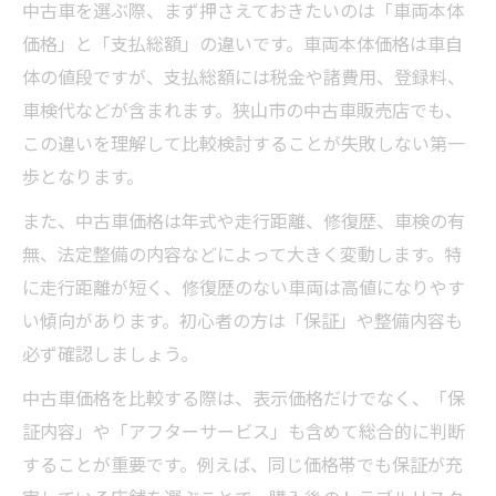
中古車を選ぶ際、まず押さえておきたいのは「車両本体
中古車選びで重要な年式やグレードの見方
価格」と「支払総額」の違いです。車両本体価格は車自
狭山市周辺の中古車在庫の特徴を探る
体の値段ですが、支払総額には税金や諸費用、登録料、
車検代などが含まれます。狭山市の中古車販売店でも、
中古車の装備や状態に注目した選別術
この違いを理解して比較検討することが失敗しない第一
軽自動車やコンパクトカー購入時の注意点とは
歩となります。
軽自動車中古車購入で気をつけるべき点
また、中古車価格は年式や走行距離、修復歴、車検の有
コンパクトカー中古車のチェックポイント
無、法定整備の内容などによって大きく変動します。特
狭山市の中古車で修復歴を見抜く方法
に走行距離が短く、修復歴のない車両は高値になりやす
中古車の走行距離と状態の関係性を知る
い傾向があります。初心者の方は「保証」や整備内容も
燃費性能や維持費も中古車選びで重要
必ず確認しましょう。
支払総額を抑えた中古車選びのコツを伝授
中古車価格を比較する際は、表示価格だけでなく、「保
中古車購入で支払総額を抑えるコツを紹介
証内容」や「アフターサービス」も含めて総合的に判断
諸費用や税金を含めて中古車価格を把握
することが重要です。例えば、同じ価格帯でも保証が充
下取りや買取サービスで賢く中古車購入