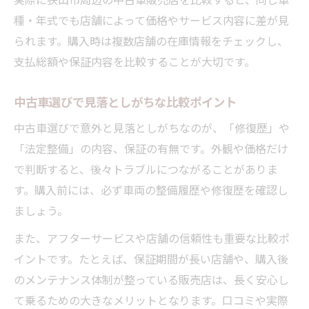
理由
種・年式でも店舗によって価格やサービス内容に差が見
中古車保証内容の違いと選び方を解説
られます。購入時は複数店舗の在庫情報をチェックし、
狭山市周辺の中古車販売店のサポート体制
支払総額や保証内容を比較することが大切です。
車検や整備付き中古車のメリット
中古車のメンテナンスで長く安心して乗る
中古車選びで見落としがちな比較ポイント
方法
中古車選びで意外と見落としがちなのが、「修復歴」や
「法定整備」の内容、保証の有無です。外観や価格だけ
で判断すると、後々トラブルにつながることがありま
す。購入前には、必ず車両の整備履歴や修復歴を確認し
ましょう。
また、アフターサービスや店舗の信頼性も重要な比較ポ
イントです。たとえば、保証期間が長い店舗や、購入後
のメンテナンス体制が整っている販売店は、長く安心し
て乗るための大きなメリットとなります。口コミや実際