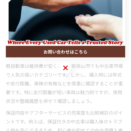
軽自動車やコンパクトカー購入時
の注意点とは
お問い合わせはこちら
軽自動車中古車購入で気をつけるべき点
軽自動車は維持費が安く、埼玉県狭山市でも中古車市場
お問い合わせはこちら
で人気の高いカテゴリーです。しかし、購入時には年式
や走行距離、車検の有無などを慎重に確認することが重
要です。特に走行距離が短い車両は魅力的ですが、使用
状況や整備履歴も併せて確認しましょう。
保証内容やアフターサービスの充実度も比較検討のポイ
ントです。例えば、保証付きの中古車は購入後のトラブ
ル時も安心できるため、初心者や初めての中古車購入者