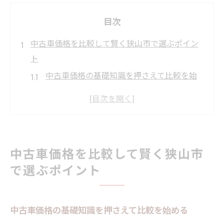
目次
中古車価格を比較して賢く狭山市で選ぶポイン
ト
中古車価格の基礎知識を押さえて比較を始
める
狭山市の中古車相場と価格の変動要因を解
説
中古車選びで見落としがちな比較ポイント
中古車価格を比較して賢く狭山市
中古車価格と販売店サービスの違いを知る
で選ぶポイント
軽自動車やコンパクト中古車の比較のコツ
多彩な中古車から理想の一台を見極める方法
中古車市場の多様な車種から選ぶコツ
中古車価格の基礎知識を押さえて比較を始める
欲しい中古車の条件整理で理想を明確化