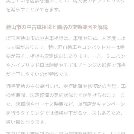
実している店舗を選ぶことで、購入後のトラブルリスク
中古車ローンの選び方と支払いシミュレー
を減らすことができます。
ション
狭山市の中古車相場と価格の変動要因を解説
中古車価格交渉でお得に購入するポイント
走行距離や年式で変わる中古車価格の傾向
埼玉県狭山市の中古車相場は、車種や年式、人気度によ
って幅があります。特に軽自動車やコンパクトカーは需
中古車価格に影響する走行距離の目安とは
要が高く、相場も安定傾向にあります。一方、ミニバン
年式別に見る中古車価格変動の特徴
やハイブリッド車は時期やモデルチェンジの影響で価格
走行距離と中古車の状態を見極める方法
が上下しやすいのが特徴です。
中古車選びで年式と装備のバランスを考え
価格変動の主な要因には、走行距離や修復歴の有無、車
る
検残期間、法定整備の実施状況などが挙げられます。ま
価格が下がりやすい中古車の傾向を解説
た、決算期やボーナス時期など、販売店がキャンペーン
アフターサービス重視で安心なカーライフを実
を行うタイミングでは価格が下がるケースもあるため、
現
狙い目となります。
中古車購入後のアフターサービスが重要な
実際に狭山市周辺の中古車販売店を比較すると、同じ車