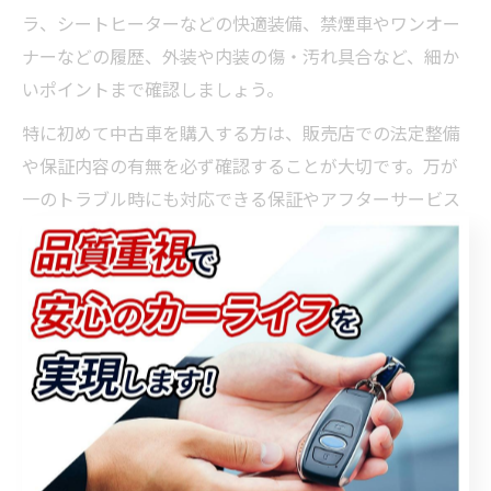
ラ、シートヒーターなどの快適装備、禁煙車やワンオー
ナーなどの履歴、外装や内装の傷・汚れ具合など、細か
いポイントまで確認しましょう。
特に初めて中古車を購入する方は、販売店での法定整備
や保証内容の有無を必ず確認することが大切です。万が
一のトラブル時にも対応できる保証やアフターサービス
が備わっているかどうかで、購入後の安心感が大きく変
わります。
具体的な選別方法としては、実車確認時に車検証や整備
記録簿でメンテナンス履歴をチェックし、気になる点は
スタッフに質問しましょう。購入後の失敗例として「装
備不足で不便だった」「整備履歴が不明で不安だった」
という声もあるため、納得できるまで確認を怠らないこ
とが成功の秘訣です。