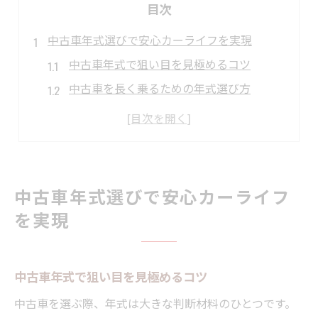
目次
中古車年式選びで安心カーライフを実現
中古車年式で狙い目を見極めるコツ
中古車を長く乗るための年式選び方
埼玉県狭山市で中古車選びが安心な理由
中古車年式ごとのコスパ重視ポイント
中古車購入で後悔しない年式の基準
狭山市で中古車を選ぶ際の年式注目点
中古車年式選びで安心カーライフ
中古車年式と走行距離の重要な見方
を実現
中古車年式判断に役立つ狭山市の特徴
中古車選びで年式以外に注目すべき点
中古車年式で狙い目を見極めるコツ
中古車年式が安心感に直結する理由とは
中古車を選ぶ際、年式は大きな判断材料のひとつです。
中古車年式選びで失敗しないための視点