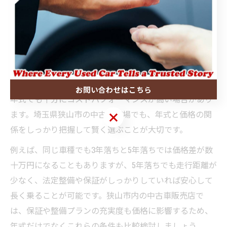
中古車年式と価格の賢いバランスの取り方
中古車の年式選びは、価格とのバランスが最も重要なポ
イントです。年式が新しいほど車両本体価格は高くなり
ますが、走行距離やメンテナンス状況によっては古めの
お問い合わせはこちら
年式でも十分にコストパフォーマンスが高い場合があり
ます。埼玉県狭山市の中古車市場でも、年式と価格の関
お問い合わせはこちら
係をしっかり把握して賢く選ぶことが大切です。
例えば、同じ車種でも3年落ちと5年落ちでは価格差が数
十万円になることもありますが、5年落ちでも走行距離が
少なく、法定整備や保証がしっかりしていれば安心して
長く乗ることが可能です。狭山市内の中古車販売店で
は、保証や整備プランの充実度も価格に影響するため、
年式だけでなくこれらの条件も比較検討しましょう。