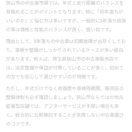
狭山市の中古車市場では、年式と走行距離のバランスを
予算に合う中古車の年式バランス術
見極めることがポイントとなります。特に「何年落ちが
中古車年式と価格の賢いバランスの取り方
いいのか」と悩む方は多いですが、一般的に5年落ち前後
予算内で中古車年式を選ぶ実践ポイント
の車は価格と性能のバランスが良く、狙い目です。
コスパ重視で中古車年式を選ぶ方法
理由として、5年落ちの中古車は初期故障が出尽くしてお
中古車年式が価格に与える影響を解説
り、車検や整備がしっかりされているケースが多い傾向
中古車年式別で予算を最適化するコツ
があります。例えば、埼玉県狭山市の中古車販売店で
長く乗るなら年式と走行距離どちら重視
は、法定整備や保証が付帯していることが多く、初めて
中古車年式と走行距離の最適な選び方
の方でも安心して選びやすいのが特徴です。
長く乗る中古車は年式を優先すべきか
ただし、年式だけでなく修復歴や車検残期間、販売店の
中古車年式より走行距離が重要な場合
整備体制も必ず確認しましょう。狭山市ならではの地元
中古車年式選択で長期活用を実現する秘訣
密着型店舗では、アフターサービスが手厚い場合も多
く、総合的に比較検討することが失敗しない中古車選び
中古車年式・走行距離のバランスの極意
のコツです。
年式別中古車の寿命や安心度を解説