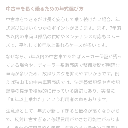
中古車年式ごとの平均寿命と目安
中古車を長く乗るための年式選び方
中古車年式による故障リスクと安心度
中古車をできるだけ長く安心して乗り続けたい場合、年
中古車年式別に見る寿命の実態
式選びにはいくつかのポイントがあります。まず、7年落
中古車年式とメンテナンス頻度の関係
ち以内の車両は部品の供給やメンテナンス対応もスムー
中古車年式が安心感に直結する理由
ズで、平均して10年以上乗れるケースが多いです。
中古車購入後も後悔しない見極めポイント
なぜなら、7年以内の中古車であればメーカー保証が残っ
中古車年式チェックで失敗を回避する方法
ている場合や、ディーラー系販売店で整備履歴が明確な
中古車年式ごとに確認すべきポイント
車両が多いため、故障リスクを抑えやすいからです。例
中古車年式と保証内容の賢い見極め方
えば狭山市の中古車販売店では、法定整備記録や点検記
中古車年式選びで後悔しない判断基準
録簿の提示を積極的に行っている店舗もあり、実際に
「10年以上乗れた」という利用者の声もあります。
中古車年式の違いによる維持費の比較
注意点として、年式が新しすぎると価格が高くなりがち
で、反対に古すぎると修理費用がかさむ可能性がありま
す。自分の使用目的や予算、将来のメンテナンス費用も