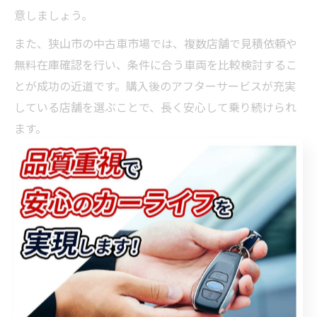
意しましょう。
また、狭山市の中古車市場では、複数店舗で見積依頼や
無料在庫確認を行い、条件に合う車両を比較検討するこ
とが成功の近道です。購入後のアフターサービスが充実
している店舗を選ぶことで、長く安心して乗り続けられ
ます。
初心者の方は、専門スタッフによるオンライン相談や来
店予約を活用し、不安や疑問を解消しながら進めるのが
おすすめです。経験者は、口コミ評価や過去の購入事例
も参考にし、自分に合った一台を見極めましょう。
予算に合う中古車の年式バランス
術