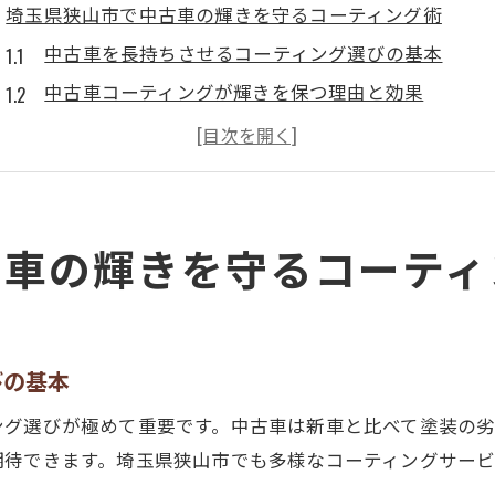
埼玉県狭山市で中古車の輝きを守るコーティング術
中古車を長持ちさせるコーティング選びの基本
中古車コーティングが輝きを保つ理由と効果
埼玉県狭山市での中古車コーティングの特徴
中古車の塗装を守る最新コーティング事情
コーティングで変わる中古車の印象とメリット
中古車コーティングを選ぶなら知っておきたい効果と注
古車の輝きを守るコーティ
中古車に適したコーティング効果を徹底解説
中古車コーティングの注意点とよくある誤解
塗装状態別に見るコーティングの選択基準
びの基本
埼玉県狭山市で注意したい中古車の劣化要因
ング選びが極めて重要です。中古車は新車と比べて塗装の
中古車特有の小傷とコーティング対応策
期待できます。埼玉県狭山市でも多様なコーティングサー
狭山市の中古車に適したコーティングの選び方ガイド