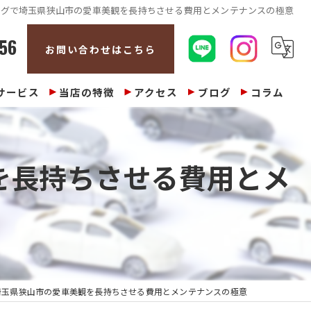
ングで埼玉県狭山市の愛車美観を長持ちさせる費用とメンテナンスの極意
56
お問い合わせはこちら
サービス
当店の特徴
アクセス
ブログ
コラム
販売
を長持ちさせる費用とメ
整備
修理
車検
買取
埼玉県狭山市の愛車美観を長持ちさせる費用とメンテナンスの極意