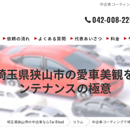
中古車コーティ
042-008-22
依頼の流れ
よくある質問
代表あいさつ
料金
埼玉県狭山市の愛車美観
ンテナンスの極意
埼玉県狭山市の中古車ならCar Blood
コラム
中古車コーティングで