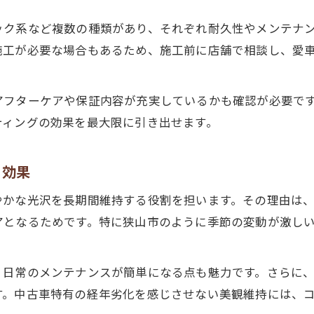
中古車選びとコーティング種類のベストな組合せ
ック系など複数の種類があり、それぞれ耐久性やメンテナ
狭山市で注目の中古車コーティング技術を紹介
施工が必要な場合もあるため、施工前に店舗で相談し、愛
中古車の用途別コーティング選択ポイント
屋外駐車に強いコーティングの見極め方
アフターケアや保証内容が充実しているかも確認が必要で
中古車コーティングの口コミと実績の重要性
ティングの効果を最大限に引き出せます。
コーティングで差がつく中古車の美観維持法を徹底解説
中古車の美観を保つコーティング頻度と目安
と効果
コーティング後の洗車方法で差がつく理由
やかな光沢を長期間維持する役割を担います。その理由は
中古車の美観を左右するメンテナンステクニック
アとなるためです。特に狭山市のように季節の変動が激し
埼玉県狭山市ならではの中古車ケア事情
コーティング持続性を高める中古車の管理法
、日常のメンテナンスが簡単になる点も魅力です。さらに
中古車の保護に迷うならコーティングのメリットを再確
す。中古車特有の経年劣化を感じさせない美観維持には、
中古車にコーティングすべき理由を再考する