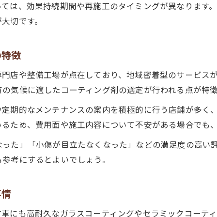
っては、効果持続期間や再施工のタイミングが異なります
コーティングが中古車の価値維持に与える効果
が大切です。
中古車メンテナンスとコーティングの相乗効果
中古車コーティングで得られる生活の変化
の特徴
中古車コーティングで後悔しないための心得
専門店や整備工場が点在しており、地域密着型のサービス
実体験に基づく中古車コーティングの費用と持続効果
有の気候に適したコーティング剤の選定が行われる点が特
中古車コーティング費用を抑える実践方法
や定期的なメンテナンスの案内を積極的に行う店舗が多く
費用と効果から見る中古車コーティングの選択肢
いるため、費用面や施工内容について不安がある場合でも
埼玉県狭山市で得たコーティング体験談紹介
お問い合わせはこちら
お問い合わせはこちら
なった」「小傷が目立たなくなった」などの満足度の高い
中古車コーティングの持続効果を検証する
も参考にするとよいでしょう。
コストパフォーマンス抜群な中古車コーティング
事情
古車にも高耐久なガラスコーティングやセラミックコーティ