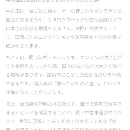
め方
中古車は一台ごとに前オーナーの使い方やメンテナンス
中古車のハンドリングやブレーキ性能を試
履歴が異なるため、カタログスペックや走行距離だけで
乗で体感
は本当の状態を把握できません。実際に試乗すること
試乗中にチェックすべき中古車の快適性と
で、車両ごとのコンディションや運転感覚を自分自身で
操作性
確かめられます。
中古車の安全性を運転体験から評価する方
たとえば、同じ年式・モデルでも、エンジンの吹け上が
法
りや足回りのしっかり感、車内の匂いなどは大きく異な
気になる中古車は試乗で納得選びを実現
る場合があります。試乗時にこうした細かな違いを体感
中古車試乗体験で納得できる車選びを実践
できるため、購入後の「思っていたのと違う」といった
中古車を比較試乗して自分に合う一台を発
後悔を防ぐことができます。
見
また、販売店の説明だけに頼らず、自分の感覚で納得で
試乗で中古車の装備や乗り心地を徹底確認
きるかどうかを確認することが、賢い中古車選びのコツ
気になる中古車は試乗で細部までチェック
です。実際に運転してみて初めて分かるリアルな「本
中古車試乗体験が購入後の満足度を高める
音」を知ることが、中古車購入の失敗を防ぐ最大の理由