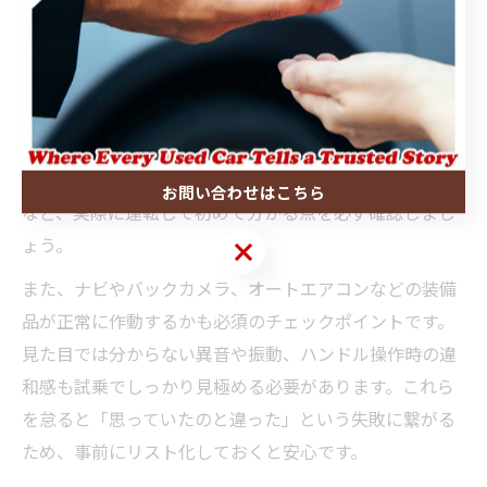
中古車試乗体験で後悔を防ぐ重要な確認項目
中古車の試乗体験は、購入後の後悔を防ぐために欠かせ
ない工程です。なぜなら、中古車は一台ごとに状態が異
なり、走行距離や整備状況だけでなく、実際の運転感覚
や装備の動作状況も違うためです。試乗時には、エンジ
ンの始動音や加速・減速時の挙動、ブレーキの効き具合
お問い合わせはこちら
など、実際に運転して初めて分かる点を必ず確認しまし
ょう。
お問い合わせはこちら
また、ナビやバックカメラ、オートエアコンなどの装備
品が正常に作動するかも必須のチェックポイントです。
見た目では分からない異音や振動、ハンドル操作時の違
和感も試乗でしっかり見極める必要があります。これら
を怠ると「思っていたのと違った」という失敗に繋がる
ため、事前にリスト化しておくと安心です。