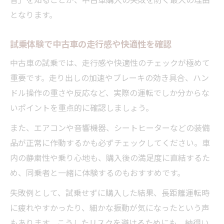
理由
となります。
初心者におすすめする中古車試乗の流れ
試乗体験で中古車の走行感や快適性を確認
中古車試乗体験の基本的な流れを分かりや
中古車の試乗では、走行感や快適性のチェックが極めて
すく解説
重要です。走り出しの加速やブレーキの効き具合、ハン
初心者でも安心な中古車の試乗予約から実
ドル操作の重さや反応など、実際の運転でしか分からな
践まで
いポイントを重点的に確認しましょう。
中古車試乗体験で絶対に確認したいポイン
ト集
また、エアコンや音響機器、シートヒーターなどの装備
品が正常に作動するかも必ずチェックしてください。車
試乗当日に準備すべきものとチェック事項
内の静粛性や乗り心地も、購入後の満足度に直結するた
初心者が中古車試乗で緊張しないためのコ
め、同乗者と一緒に体験するのもおすすめです。
ツ
失敗例として、試乗せずに購入した結果、長距離運転時
に疲れやすかったり、細かな振動が気になったという声
もあります。こうしたリスクを避けるためにも、納得い