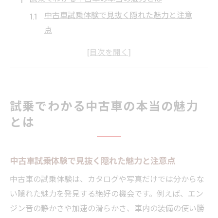
中古車試乗体験で見抜く隠れた魅力と注意
点
中古車の本音は試乗でしか分からない理由
試乗体験で中古車の走行感や快適性を確認
中古車選びで試乗が重要視される背景とは
中古車の状態や装備は試乗体験で納得判断
試乗でわかる中古車の本当の魅力
初めてでも安心な中古車試乗体験ガイド
とは
初心者向け中古車試乗の流れとポイント解
説
中古車試乗体験で見抜く隠れた魅力と注意点
中古車試乗体験で押さえるべき基本手順と
は
中古車の試乗体験は、カタログや写真だけでは分からな
中古車の試乗予約から当日のチェック方法
い隠れた魅力を発見する絶好の機会です。例えば、エン
試乗で中古車を安全に確認するポイント集
ジン音の静かさや加速の滑らかさ、車内の装備の使い勝