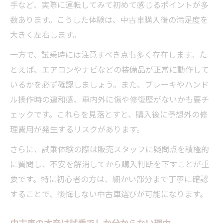
手など、実際に運転してみて初めて感じるポイントが多
買う気がないと思われない試乗時の対応策
数あります。こうした体験は、中古車購入後の満足度を
中古車購入で後悔しないための試乗ポイント
大きく左右します。
中古車試乗体験で後悔を防ぐ重要な確認項
一方で、試乗時には注意すべき点も多く存在します。た
目
とえば、エアコンやナビなどの装備品が正常に動作して
中古車選びで試乗時に注目すべきポイント
いるかを必ず確認しましょう。また、ブレーキやハンド
失敗しない中古車購入のための試乗チェッ
ル操作時の違和感、車内外に傷や修復歴がないかも要チ
ク法
ェックです。これらを見落とすと、購入後に予想外の修
中古車購入前に知っておきたい試乗のコツ
理費用が発生するリスクがあります。
買ってはいけない中古車の特徴を試乗で見
さらに、試乗体験の際は販売スタッフに疑問点を積極的
極め
に質問し、不安を解消してから購入判断を下すことが重
運転しながら見抜く中古車チェック術
要です。特に初心者の方は、細かい部分まで丁寧に確認
中古車試乗体験でエンジンや加速を徹底確
することで、後悔しない中古車選びが可能になります。
認
運転時に感じる中古車の異音や振動の見極
中古車の本音は試乗でしか分からない理由