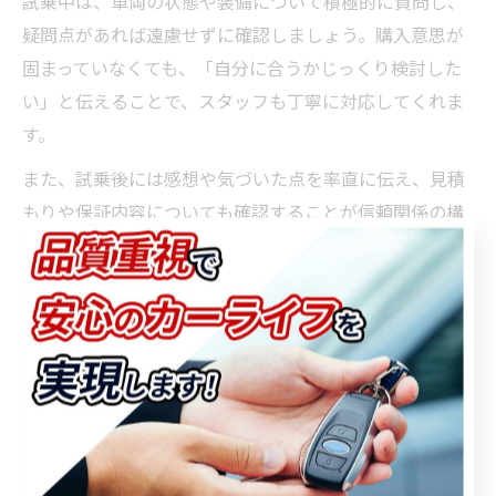
試乗中は、車両の状態や装備について積極的に質問し、
疑問点があれば遠慮せずに確認しましょう。購入意思が
固まっていなくても、「自分に合うかじっくり検討した
い」と伝えることで、スタッフも丁寧に対応してくれま
す。
また、試乗後には感想や気づいた点を率直に伝え、見積
もりや保証内容についても確認することが信頼関係の構
築につながります。冷やかしと誤解されないためにも、
誠実かつ前向きな姿勢で試乗に臨みましょう。
中古車購入で後悔しないための試
乗ポイント