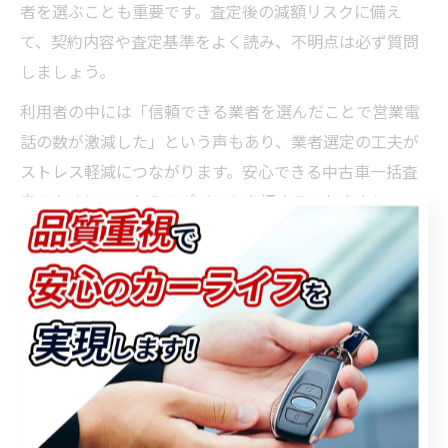
者を選ぶことも重要です。査定後の減額リスクに備え
て、契約内容や査定基準をよく読み、不明点は必ず質問
しましょう。
利用者の中には「信頼できる業者を選んだことで営業電
話の数が激減した」という声もあり、業者選定の工夫が
ストレス軽減につながります。安心できる中古車一括査
定のために、これらのポイントを押さえておきましょ
う。
狭山市で中古車を賢く売るための
比較術
中古車一括査定で賢く業者を比較する方法