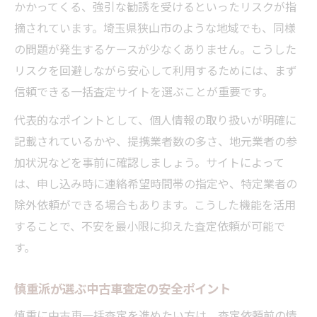
ト
かかってくる、強引な勧誘を受けるといったリスクが指
摘されています。埼玉県狭山市のような地域でも、同様
営業電話リスクを避ける中古車査定の工夫
の問題が発生するケースが少なくありません。こうした
狭山市で中古車を賢く売るための比較術
リスクを回避しながら安心して利用するためには、まず
中古車一括査定で賢く業者を比較する方法
信頼できる一括査定サイトを選ぶことが重要です。
中古車査定で複数業者を効率的に選別する
代表的なポイントとして、個人情報の取り扱いが明確に
コツ
記載されているかや、提携業者数の多さ、地元業者の参
中古車を高く売るための比較ポイント徹底
加状況などを事前に確認しましょう。サイトによって
解説
は、申し込み時に連絡希望時間帯の指定や、特定業者の
狭山市で中古車査定業者を選ぶ基準とは
除外依頼ができる場合もあります。こうした機能を活用
無駄なく中古車を売却する比較術の実践例
することで、不安を最小限に抑えた査定依頼が可能で
リスクを避ける中古車一括査定の現実とは
す。
中古車一括査定の現実的なリスク回避策
慎重派が選ぶ中古車査定の安全ポイント
中古車売却でよくあるリスクとその対処法
中古車一括査定のトラブル事例と防止策
慎重に中古車一括査定を進めたい方は、査定依頼前の情