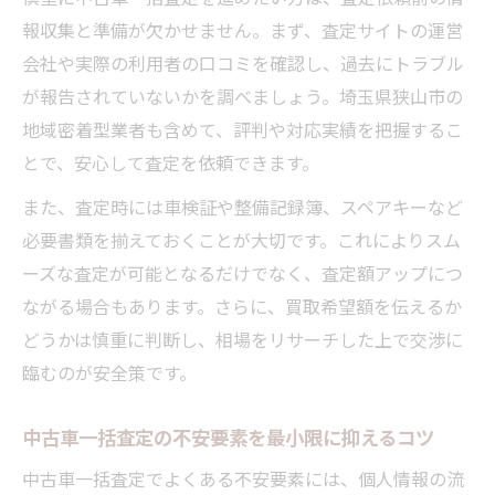
報収集と準備が欠かせません。まず、査定サイトの運営
安心して中古車を売るための注意点とは
会社や実際の利用者の口コミを確認し、過去にトラブル
中古車査定利用時のリスク軽減ポイント
が報告されていないかを調べましょう。埼玉県狭山市の
個人情報を守る中古車査定利用の注意点
地域密着型業者も含めて、評判や対応実績を把握するこ
中古車査定で個人情報を安全に守る方法
とで、安心して査定を依頼できます。
中古車一括査定の個人情報リスクと対策
また、査定時には車検証や整備記録簿、スペアキーなど
安心して中古車査定を利用するための工夫
必要書類を揃えておくことが大切です。これによりスム
情報漏洩を防ぐ中古車査定利用の注意点
ーズな査定が可能となるだけでなく、査定額アップにつ
中古車一括査定申込時の個人情報管理術
ながる場合もあります。さらに、買取希望額を伝えるか
強引な勧誘を断る中古車査定の具体策
どうかは慎重に判断し、相場をリサーチした上で交渉に
中古車一括査定で強引な勧誘を断る方法
臨むのが安全策です。
中古車査定でしつこい営業を回避するコツ
中古車一括査定の不安要素を最小限に抑えるコツ
安心して中古車査定を受けるための対処法
中古車一括査定でよくある不安要素には、個人情報の流
断り方が重要な中古車一括査定の実践例