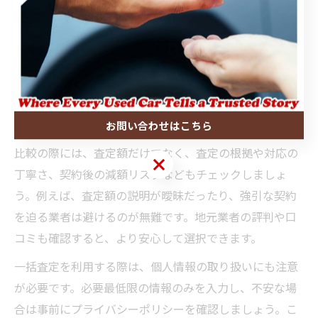
中古車一括査定は、複数の買取業者から一度に見積もり
を取得できる便利なサービスです。埼玉県狭山市で賢く
業者を比較するためには、まず一括査定サイトを活用
し、地元に強みを持つ業者をリストアップすることが重
要です。これにより、効率よく複数の業者の査定額やサ
ービス内容を比較できます。
お問い合わせはこちら
比較の際には、査定額だけでなく、査定の根拠や対応の
お問い合わせはこちら
丁寧さ、契約後の減額リスクなどもチェックしましょ
う。例えば、査定額の説明が曖昧だったり、強引な契約
を迫る業者は避けるのが無難です。地元業者の評判や口
コミも確認すると、より安心して選択できます。
一括査定を利用する際は、個人情報の取り扱いにも注意
が必要です。必要最低限の情報のみを入力し、不安な場
合は事前にプライバシーポリシーを確認しましょう。こ