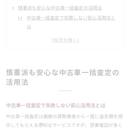
慎重派も安心な中古車一括査定の活用法
中古車一括査定で失敗しない安心活用法と
は
慎重派が選ぶ中古車査定の安全ポイント
中古車一括査定の不安要素を最小限に抑え
るコツ
初めてでも安心な中古車査定の進め方
慎重派も安心な中古車一括査定の
中古車一括査定のメリットとリスク回避策
活用法
営業電話が苦手な方へ中古車高値売却のコツ
中古車一括査定で営業電話を減らす交渉術
中古車一括査定で失敗しない安心活用法とは
営業電話が苦手でも安心な中古車売却方法
ストレスを減らす中古車査定の申し込み方
中古車一括査定は複数の買取業者から一度に査定額を提
中古車一括査定で高値売却を目指すポイン
示してもらえる便利なサービスですが、営業電話が多く