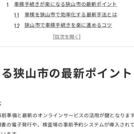
車検手続きが楽になる狭山市の最新ポイント
車検を狭山市で効率化する最新手法とは
狭山市で車検手続きを楽に進めるコツ
車検の事前準備で手間を減らすポイント
狭山市でおすすめの車検実践テクニック
車検を円滑にする狭山市の行政サービス
必要書類の準備から始める車検成功術
なる狭山市の最新ポイント
車検に必要な書類準備の徹底チェック法
狭山市で車検書類を確実に揃える方法
車検手続きに役立つ書類整理術まとめ
は
車検書類不足を防ぐ事前確認のポイント
事前準備と最新のオンラインサービスの活用が鍵となりま
車検成功のための書類準備スケジュール
明書の電子発行や、検査場の事前予約システムが導入され
狭山市で知っておきたい車検当日の流れ
ています。