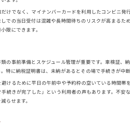
車検当日に狭山市で必要な準備内容
口だけでなく、マイナンバーカードを利用したコンビニ発
狭山市で車検を受ける際の当日流れ解説
なしでの当日受付は混雑や長時間待ちのリスクが高まるた
車検の当日受付手順と注意点を確認
最小限にできます。
当日に焦らないための車検準備ポイント
狭山市で車検当日に役立つ持ち物リスト
うっかり車検切れ時の対処法と注意点
書類の事前準備とスケジュール管理が重要です。車検証、
車検切れの際に取るべき対処方法とは
う。特に納税証明書は、未納があるとその場で手続きが中
車検期限を過ぎた場合の注意点まとめ
を避けるために平日の午前中や予約枠の空いている時間帯
狭山市で車検切れ時に必要な対応手順
で手続きが完了した」という利用者の声もあります。不安
車検切れを防ぐためのポイントと予防策
を減らせます。
期限超過時でも慌てない車検申請術
効率化を目指すなら納税証明取得も重要
ト
車検時の納税証明取得を効率化する方法