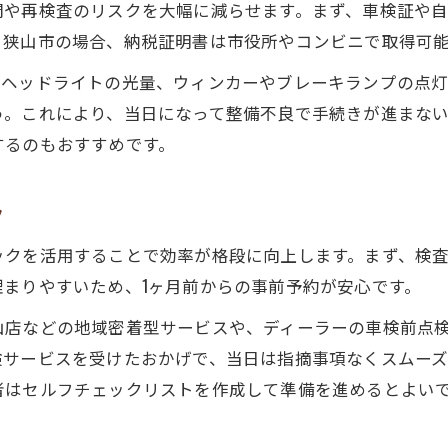
間や再検査のリスクを大幅に減らせます。まず、車検証や
狭山市で納税証明を素早く入手するコツ
。狭山市の場合、納税証明書は市役所やコンビニで取得可
車検手続き時の納税証明チェックリスト
やヘッドライトの光量、ウィンカーやブレーキランプの点
納税証明が車検効率化の鍵となる理由
う。これにより、当日になって整備不良で手続きが進まな
車検と同時に納税証明を揃える実践法
するのもおすすめです。
狭山市の自動車税手続きと車検を両立させるコツ
車検と自動車税手続きを同時に進める方法
ク
狭山市で自動車税を効率的に納付するコツ
ックを活用することで効率が格段に向上します。まず、検
車検時に役立つ自動車税手続きポイント
お問い合わせはこちら
お問い合わせはこちら
まりやすいため、1ヶ月前からの事前予約が安心です。
車検と自動車税の連携で時短を実現する術
山店などの地域密着型サービスや、ディーラーの車検前点
自動車税手続きを忘れず車検を受ける流れ
検サービスを受けたおかげで、当日は指摘事項なくスムー
者はセルフチェックリストを作成して準備を進めるとよい