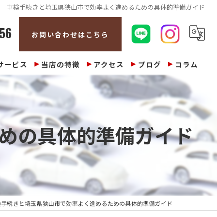
車検手続きと埼玉県狭山市で効率よく進めるための具体的準備ガイド
56
お問い合わせはこちら
サービス
当店の特徴
アクセス
ブログ
コラム
販売
整備
めの具体的準備ガイド
修理
車検
買取
検手続きと埼玉県狭山市で効率よく進めるための具体的準備ガイド