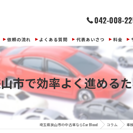
042-008-22
依頼の流れ
よくある質問
代表あいさつ
料金
狭山市で効率よく進めるた
埼玉県狭山市の中古車ならCar Blood
コラム
車