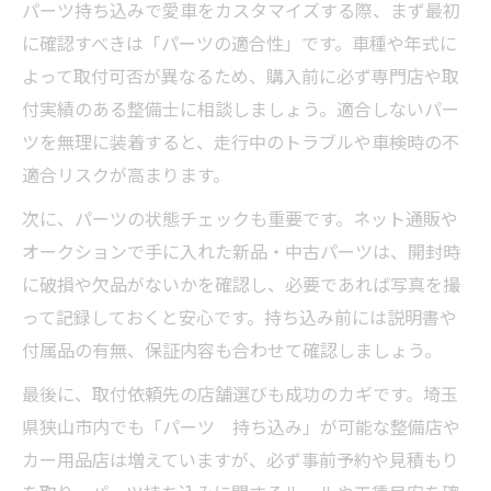
性
パーツ持ち込みで愛車をカスタマイズする際、まず最初
グーピット対応店舗での安全チェック方法
に確認すべきは「パーツの適合性」です。車種や年式に
よって取付可否が異なるため、購入前に必ず専門店や取
パーツ持ち込みで起きやすいトラブル回避
付実績のある整備士に相談しましょう。適合しないパー
策
ツを無理に装着すると、走行中のトラブルや車検時の不
埼玉県狭山市で安全な持ち込み取付を実現
適合リスクが高まります。
安全なパーツ持ち込み取付店の選び方
次に、パーツの状態チェックも重要です。ネット通販や
社外パーツでも安全施工できる持ち込み対
オークションで手に入れた新品・中古パーツは、開封時
応
に破損や欠品がないかを確認し、必要であれば写真を撮
カー用品持ち込み取り付けの安心サポート
って記録しておくと安心です。持ち込み前には説明書や
事例
付属品の有無、保証内容も合わせて確認しましょう。
グーピット掲載店舗での持ち込み施工実績
最後に、取付依頼先の店舗選びも成功のカギです。埼玉
パーツ持ち込みで信頼できる取付方法を解
県狭山市内でも「パーツ 持ち込み」が可能な整備店や
説
カー用品店は増えていますが、必ず事前予約や見積もり
カーパーツの持ち込みで失敗しない選び方