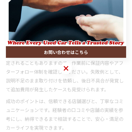
適合ミス・取り付け不可・保証対象外などが挙げられま
す。これらのトラブルを防ぐには、事前の適合確認と、
店舗への情報共有が不可欠です。特に社外パーツは仕様
違いが多いため、細かなスペックを事前に伝えておきま
しょう。
お問い合わせはこちら
また、整備店によっては持ち込みパーツの保証範囲が限
定されることもありますので、作業前に保証内容やアフ
お問い合わせはこちら
ターフォロー体制を確認してください。失敗例として、
説明不足のまま取り付けを依頼し、後日不具合が発覚し
て追加費用が発生したケースも見受けられます。
成功のポイントは、信頼できる店舗選びと、丁寧なコミ
ュニケーションです。経験者の口コミや店舗の実績を参
考にし、納得できるまで相談することで、安心・満足の
カーライフを実現できます。