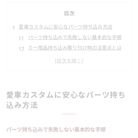
目次
愛車カスタムに安心なパーツ持ち込み方法
パーツ持ち込みで失敗しない基本的な手順
カー用品持ち込み取り付け時の注意点とは
社外パーツも安心の持ち込み活用術
グーピット活用で持ち込み取付がもっと便
利に
持ち込みパーツで安全にカスタムするコツ
愛車カスタムに安心なパーツ持ち
パーツ持ち込みの安全確保に必要な注意点
込み方法
パーツ持ち込み時に確認すべき安全基準
社外パーツの適合性と持ち込みの注意事項
パーツ持ち込みで失敗しない基本的な手順
カー用品持ち込み取り付けで重視する安全