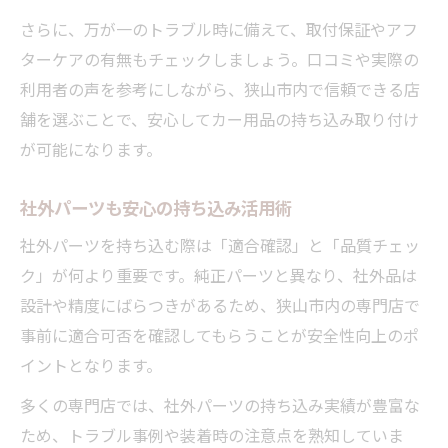
さらに、万が一のトラブル時に備えて、取付保証やアフ
社外パーツの持ち込み時に守るべきポイント
ターケアの有無もチェックしましょう。口コミや実際の
パーツ持ち込みで守りたい保安基準の要点
利用者の声を参考にしながら、狭山市内で信頼できる店
社外パーツ持ち込み時の適合確認方法
舗を選ぶことで、安心してカー用品の持ち込み取り付け
カー用品持ち込み取り付けの安全対策を徹
が可能になります。
底
グーピットを活用した持ち込み時の注意事
社外パーツも安心の持ち込み活用術
項
社外パーツを持ち込む際は「適合確認」と「品質チェッ
パーツ持ち込みで起こりやすいミスと対策
ク」が何より重要です。純正パーツと異なり、社外品は
設計や精度にばらつきがあるため、狭山市内の専門店で
事前に適合可否を確認してもらうことが安全性向上のポ
イントとなります。
多くの専門店では、社外パーツの持ち込み実績が豊富な
ため、トラブル事例や装着時の注意点を熟知していま