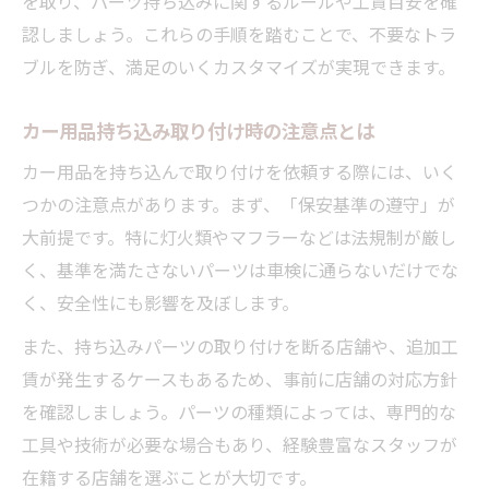
を取り、パーツ持ち込みに関するルールや工賃目安を確
パーツ持ち込みで重視したい選び方のコツ
認しましょう。これらの手順を踏むことで、不要なトラ
社外パーツ持ち込み時のチェックリスト
ブルを防ぎ、満足のいくカスタマイズが実現できます。
カー用品持ち込み取り付け成功の秘訣
カー用品持ち込み取り付け時の注意点とは
グーピットで頼れる持ち込み対応店を探す
持ち込みパーツの適合と安全性の見極め方
カー用品を持ち込んで取り付けを依頼する際には、いく
狭山市でパーツ持ち込みが安心な理由を解説
つかの注意点があります。まず、「保安基準の遵守」が
大前提です。特に灯火類やマフラーなどは法規制が厳し
地域密着店でのパーツ持ち込み安心ポイン
く、基準を満たさないパーツは車検に通らないだけでな
ト
く、安全性にも影響を及ぼします。
社外パーツも持ち込みOKな安心の理由
また、持ち込みパーツの取り付けを断る店舗や、追加工
カー用品持ち込み取り付けで地元が選ばれ
賃が発生するケースもあるため、事前に店舗の対応方針
る訳
を確認しましょう。パーツの種類によっては、専門的な
グーピット掲載店が持ち込みに強い背景
工具や技術が必要な場合もあり、経験豊富なスタッフが
持ち込みパーツを安心して依頼できる体制
在籍する店舗を選ぶことが大切です。
とは