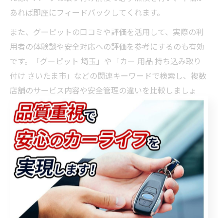
あれば即座にフィードバックしてくれます。
また、グーピットの口コミや評価を活用して、実際の利
用者の体験談や安全対応への評価を参考にするのも有効
です。「グーピット 埼玉」や「カー 用品 持ち込み取り
付け さいたま市」などの関連キーワードで検索し、複数
店舗のサービス内容や安全管理の違いを比較しましょ
う。
安全性重視の店舗では、車検対応や保安基準の説明を丁
寧に行い、必要な場合は追加点検や部品交換の提案もし
てくれます。こうした対応力が、安心して持ち込みパー
ツ取り付けを任せられる店舗選びの決め手となります。
パーツ持ち込みで起きやすいトラブル回避策
パーツ持ち込みで起きやすいトラブルとして、パーツの