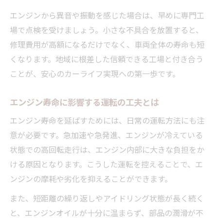
走行距離別の軽自動車エンジン管理ポイン
エンジンから異音や振動を感じた場合は、早めに専門工
ト
場で点検を受けましょう。小さな不具合を放置すると、
修理費用が高額になるだけでなく、車両全体の寿命も短
信頼できる整備士への定期点検のすすめ
くなります。地域に根差した信頼できる工場と付き合う
故障リスクに備えた軽自動車の賢いメンテナン
ことが、安心のカーライフ実現への第一歩です。
ス
故障リスクを減らす軽自動車の予防整備
エンジン寿命に影響する運転の工夫とは
軽自動車のエンジントラブル予兆と対策
エンジン寿命を延ばすためには、日常の運転方法にも注
早期修理で軽自動車寿命を延ばすポイント
意が必要です。急加速や急発進、エンジンが冷えている
埼玉県で安心できるメンテナンス先の選び
状態での高回転走行は、エンジン内部に大きな負担をか
方
ける原因となります。こうした運転を控えることで、エ
故障時の対応でエンジン費用を抑える方法
ンジンの摩耗や劣化を抑えることができます。
エンジン寿命目安と埼玉県での実例紹介
また、短距離の繰り返しやアイドリング状態が長く続く
軽自動車エンジン寿命の平均年数を解説
と、エンジンオイルが十分に温まらず、部品の潤滑が不