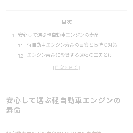
目次
安心して選ぶ軽自動車エンジンの寿命
軽自動車エンジン寿命の目安と長持ち対策
エンジン寿命に影響する運転の工夫とは
埼玉県で軽自動車を選ぶ際の注意点
エンジン寿命を知って計画的な買い替えを
中古軽自動車のエンジン寿命を見極めるコ
ツ
安心して選ぶ軽自動車エンジンの
埼玉県で快適に乗るための軽自動車活用術
寿命
埼玉県で軽自動車が選ばれる理由と活用法
交通事情に合った軽自動車の使い方の工夫