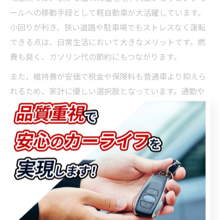
ールへの移動手段として軽自動車が大活躍しています。
小回りが利き、狭い道路や駐車場でもストレスなく運転
できる点は、日常生活において大きなメリットです。燃
費も良く、ガソリン代の節約にもつながります。
また、維持費が安価で税金や保険料も普通車より抑えら
れるため、家計に優しい選択肢となっています。通勤や
買い物など短距離移動が多い方にとって、エンジンへの
負担も比較的少なく、長く乗り続けやすいのが特徴で
す。
実際に「月々のガソリン代が大幅に減った」「駐車場探
しが楽になった」といった利用者の声も多く、効率的か
つ快適な移動を実現する手段として、軽自動車の魅力は
今後も高まっていくでしょう。