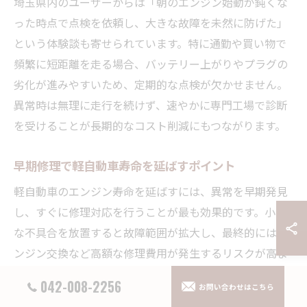
埼玉県内のユーザーからは「朝のエンジン始動が鈍くな
った時点で点検を依頼し、大きな故障を未然に防げた」
という体験談も寄せられています。特に通勤や買い物で
頻繁に短距離を走る場合、バッテリー上がりやプラグの
劣化が進みやすいため、定期的な点検が欠かせません。
異常時は無理に走行を続けず、速やかに専門工場で診断
を受けることが長期的なコスト削減にもつながります。
早期修理で軽自動車寿命を延ばすポイント
軽自動車のエンジン寿命を延ばすには、異常を早期発見
し、すぐに修理対応を行うことが最も効果的です。小さ
な不具合を放置すると故障範囲が拡大し、最終的にはエ
ンジン交換など高額な修理費用が発生するリスクが高ま
ります。埼玉県では、即日対応可能な整備工場や代車サ
042-008-2256
お問い合わせはこちら
ービスを提供する店舗も多く、急なトラブル時にも安心