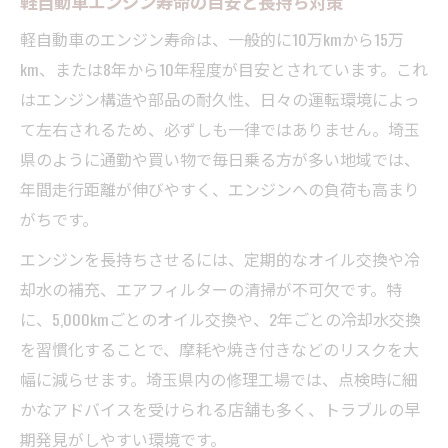
軽自動車エンジン寿命の目安と長持ち対策
安心して乗れる軽自動車の維持ポイント
通勤や買い物で活躍する軽自動車の魅力
軽自動車のエンジン寿命は、一般的に10万kmから15万
km、または8年から10年程度が目安とされています。これ
埼玉県の道路事情に合うエンジン選び方
はエンジン構造や部品の耐久性、日々の運転環境によっ
エンジン費用を抑えるコツと維持のポイント
て左右されるため、必ずしも一律ではありません。埼玉
軽自動車エンジン費用を節約する方法
県のように通勤や買い物で毎日乗る方が多い地域では、
リビルトエンジン活用で費用を抑える
年間走行距離が伸びやすく、エンジンへの負荷も高まり
エンジン維持費が変わるメンテナンス術
がちです。
中古エンジン選びで費用を安く抑えるコツ
エンジンを長持ちさせるには、定期的なオイル交換や冷
工賃を賢く抑える軽自動車エンジン交換
却水の補充、エアフィルターの清掃が不可欠です。特
長く走るための軽自動車エンジンの管理方法
に、5,000kmごとのオイル交換や、2年ごとの冷却水交換
日常点検で軽自動車エンジンを長持ちさせ
を習慣化することで、摩耗や焼き付きなどのリスクを大
る
幅に減らせます。埼玉県内の修理工場では、点検時に細
エンジンオイル交換が寿命に与える影響
かなアドバイスを受けられる店舗も多く、トラブルの早
期発見がしやすい環境です。
異音や振動を見逃さない管理の重要性