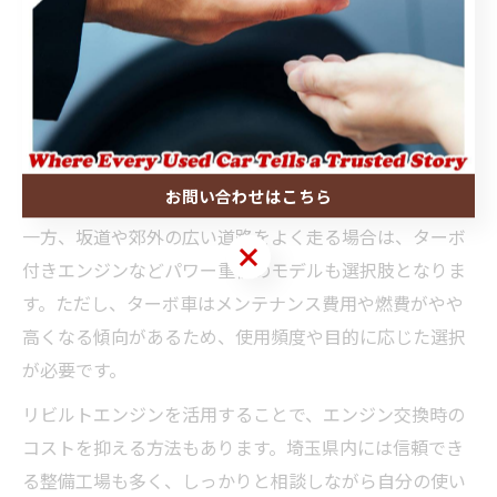
埼玉県の道路事情に合うエンジン選び方
埼玉県の道路事情を考慮したエンジン選びでは、燃費性
能とパワーのバランスが重要です。市街地や住宅街の走
行が中心なら、燃費重視の3気筒エンジンが適しており、
維持費も抑えられます。3気筒エンジンは部品点数が少な
く、故障リスクが低いこともメリットです。
お問い合わせはこちら
一方、坂道や郊外の広い道路をよく走る場合は、ターボ
お問い合わせはこちら
付きエンジンなどパワー重視のモデルも選択肢となりま
す。ただし、ターボ車はメンテナンス費用や燃費がやや
高くなる傾向があるため、使用頻度や目的に応じた選択
が必要です。
リビルトエンジンを活用することで、エンジン交換時の
コストを抑える方法もあります。埼玉県内には信頼でき
る整備工場も多く、しっかりと相談しながら自分の使い