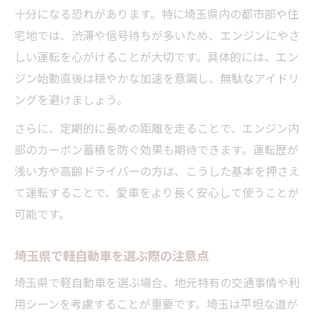
埼玉県での軽自動車エンジン寿命の実態
十分になる恐れがあります。特に埼玉県内の都市部や住
長寿命を実現した軽自動車ユーザーの声
宅地では、渋滞や信号待ちが多いため、エンジンにやさ
エンジン寿命を左右する使い方の違い
しい運転を心がけることが大切です。具体的には、エン
ジン始動直後は穏やかな加速を意識し、無駄なアイドリ
寿命を迎えた軽自動車の交換事例を紹介
ングを避けましょう。
さらに、定期的に長めの距離を走ることで、エンジン内
部のカーボン蓄積を防ぐ効果も期待できます。運転歴が
浅い方や高齢ドライバーの方は、こうした基本を押さえ
て運転することで、愛車をより長く安心して使うことが
可能です。
埼玉県で軽自動車を選ぶ際の注意点
埼玉県で軽自動車を選ぶ場合、地元特有の交通事情や利
用シーンを考慮することが重要です。埼玉は平坦な道が