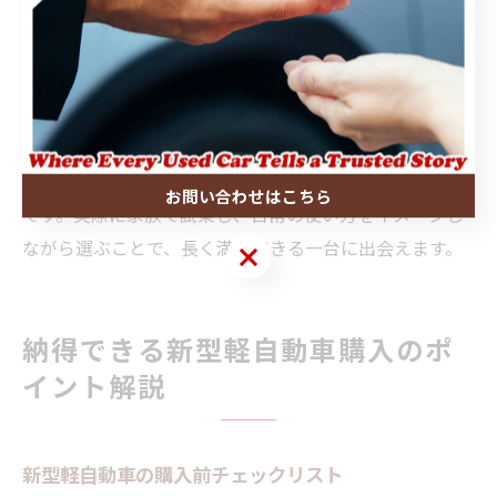
ズキ 狭山 ヶ 丘やスズキアリーナ狭山中央では、家族構
成やライフスタイルをヒアリングしながら最適なモデル
提案を行っているため、具体的な要望をしっかり伝えま
しょう。
購入後の後悔を防ぐためにも、事前に家族全員の用途や
希望を整理し、複数のモデルを比較検討することが大切
お問い合わせはこちら
です。実際に家族で試乗し、日常の使い方をイメージし
ながら選ぶことで、長く満足できる一台に出会えます。
お問い合わせはこちら
納得できる新型軽自動車購入のポ
イント解説
新型軽自動車の購入前チェックリスト