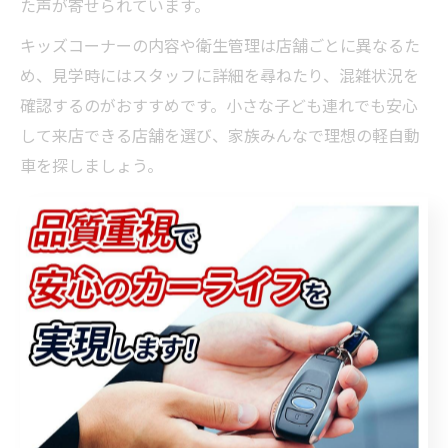
た声が寄せられています。
キッズコーナーの内容や衛生管理は店舗ごとに異なるた
め、見学時にはスタッフに詳細を尋ねたり、混雑状況を
確認するのがおすすめです。小さな子ども連れでも安心
して来店できる店舗を選び、家族みんなで理想の軽自動
車を探しましょう。
家族構成に合う軽自動車のモデル選択術
家族構成に合わせた軽自動車選びは、快適なカーライフ
の実現に直結します。例えば、乳幼児や小学生がいるご
家庭なら、スライドドアや広い後席、荷物がたっぷり積
めるラゲッジスペースのある新型モデルが人気です。
高齢者が同乗する場合は、乗降性の良さや視界の広さ、
運転支援装備の充実度も重要なポイントとなります。ス