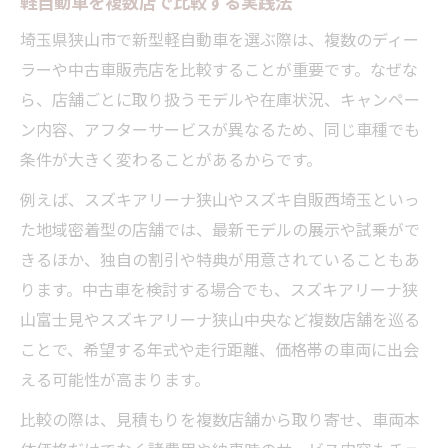
軽自動車を複数店で比較する実践法
キッズコーナー完備の軽自動車店舗紹介
埼玉県狭山市で新型軽自動車を選ぶ際は、複数のディー
家族構成に合う軽自動車のモデル選択術
ラーや中古車販売店を比較することが重要です。なぜな
納得できる新型軽自動車購入のポイント解説
ら、店舗ごとに取り扱うモデルや在庫状況、キャンペー
新型軽自動車の購入前チェックリスト
ン内容、アフターサービスが異なるため、同じ車種でも
軽自動車購入時の予算と諸費用の考え方
条件が大きく変わることがあるからです。
狭山市内でお得な軽自動車購入方法とは
例えば、スズキアリーナ狭山やスズキ自販西埼玉といっ
軽自動車ローンやリースの選択基準解説
た地域密着型の店舗では、最新モデルの展示や試乗がで
購入後も安心なアフターサービスの重要性
きるほか、独自の割引や特典が用意されていることもあ
安全と燃費に注目した軽自動車選びの秘訣
ります。中古車を検討する場合でも、スズキアリーナ狭
最新技術搭載の軽自動車安全装備を比較
山富士見やスズキアリーナ狭山中央など複数店舗を巡る
燃費性能に優れた軽自動車の選び方
ことで、希望する年式や走行距離、価格帯の車両に出会
える可能性が高まります。
狭山市で試せる省エネ軽自動車特集
安全と経済性を両立する軽自動車とは
比較の際は、見積もりを複数店舗から取り寄せ、車両本