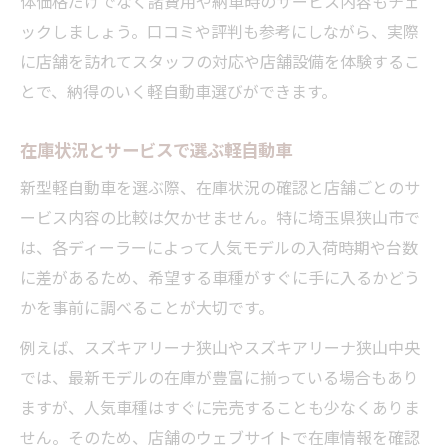
体価格だけでなく諸費用や納車時のサービス内容もチェ
軽自動車の燃費と維持費の賢い見極め方
ックしましょう。口コミや評判も参考にしながら、実際
試乗予約から納車までの流れを体験談で紹介
に店舗を訪れてスタッフの対応や店舗設備を体験するこ
軽自動車の試乗予約で押さえるポイント
とで、納得のいく軽自動車選びができます。
狭山市での軽自動車納車体験談を公開
初めての軽自動車購入体験と注意点
在庫状況とサービスで選ぶ軽自動車
スタッフ対応で分かる店舗選びの決め手
新型軽自動車を選ぶ際、在庫状況の確認と店舗ごとのサ
納車時に必要な手続きと準備まとめ
ービス内容の比較は欠かせません。特に埼玉県狭山市で
用途別に検討する新型軽自動車の選び方ガイド
は、各ディーラーによって人気モデルの入荷時期や台数
通勤向け軽自動車のおすすめポイント
に差があるため、希望する車種がすぐに手に入るかどう
かを事前に調べることが大切です。
買い物中心の軽自動車選びと実用性
子育て世帯に適した軽自動車の条件
例えば、スズキアリーナ狭山やスズキアリーナ狭山中央
アウトドア向きの軽自動車活用術
では、最新モデルの在庫が豊富に揃っている場合もあり
ますが、人気車種はすぐに完売することも少なくありま
新型軽自動車を用途別に徹底比較
せん。そのため、店舗のウェブサイトで在庫情報を確認