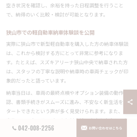
空き状況を確認し、余裕を持った日程調整を行うこと
で、納得のいく比較・検討が可能となります。
狭山市での軽自動車納車体験談を公開
実際に狭山市で新型軽自動車を購入した方の納車体験談
は、これから検討する方にとって非常に参考になりま
す。たとえば、スズキアリーナ狭山中央で納車された方
は、スタッフの丁寧な説明や納車時の車両チェックが印
象的だったと語っています。
納車当日は、車両の最終点検やオプション装備の動作確
認、書類手続きがスムーズに進み、不安なく新生活をス
タートできたという声が多く見受けられます。また、納
車後のアフターサービスや無料点検の案内も充実してお
042-008-2256
お問い合わせはこちら
り、初めての方でも安心して利用できる環境が整ってい