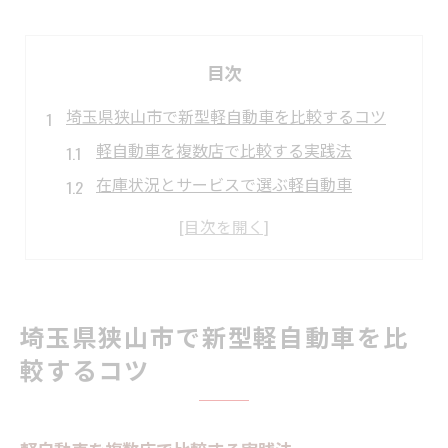
目次
埼玉県狭山市で新型軽自動車を比較するコツ
軽自動車を複数店で比較する実践法
在庫状況とサービスで選ぶ軽自動車
スズキアリーナ狭山の特徴と活用法
狭山市の軽自動車中古車選びの視点
ディーラーごとの軽自動車サポート比較
家族に最適な軽自動車選びを実現する方法
埼玉県狭山市で新型軽自動車を比
家族向け軽自動車の安全装備の見極め方
較するコツ
子連れに嬉しい店舗設備で軽自動車選び
狭山市で家族が安心できる軽自動車探し