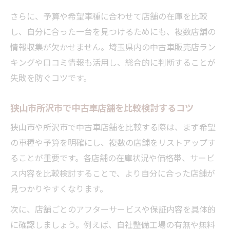
中古車購入で失敗しない店舗選びの新常識
さらに、予算や希望車種に合わせて店舗の在庫を比較
中古車選びで後悔しない店舗比較の方法
し、自分に合った一台を見つけるためにも、複数店舗の
店舗のサポート体制と中古車の品質を重視
情報収集が欠かせません。埼玉県内の中古車販売店ラン
軽自動車や維持費で選ぶ中古車店舗のポイ
キングや口コミ情報も活用し、総合的に判断することが
ント
失敗を防ぐコツです。
評価が高い中古車販売店の共通する特徴
狭山市所沢市で中古車店舗を比較検討するコツ
中古車の掲載台数や口コミから店舗を選ぶ
評判を活かした賢い中古車選びの方法まとめ
狭山市や所沢市で中古車店舗を比較する際は、まず希望
の車種や予算を明確にし、複数の店舗をリストアップす
中古車店舗の口コミを見極める具体的な方
ることが重要です。各店舗の在庫状況や価格帯、サービ
法
ス内容を比較検討することで、より自分に合った店舗が
評判の高い中古車販売店のメリットを解説
見つかりやすくなります。
口コミと店舗比較で失敗しない中古車選び
次に、店舗ごとのアフターサービスや保証内容を具体的
軽自動車や人気車種の評判を活用した選択
に確認しましょう。例えば、自社整備工場の有無や無料
術