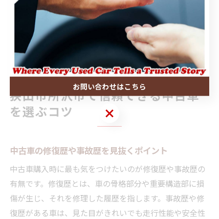
べた」という利用者の声もあり、選択肢の豊富さが満足
度につながります。店舗の公式サイトやポータルサイト
の掲載情報を活用し、効率よく理想の中古車を探しまし
ょう。
お問い合わせはこちら
狭山市所沢市で信頼できる中古車
を選ぶコツ
お問い合わせはこちら
中古車の修復歴や事故歴を見抜くポイント
中古車購入時に最も気をつけたいのが修復歴や事故歴の
有無です。修復歴とは、車の骨格部分や重要構造部に損
傷が生じ、それを修理した履歴を指します。事故歴や修
復歴がある車は、見た目がきれいでも走行性能や安全性