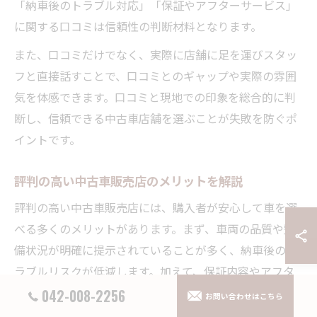
「納車後のトラブル対応」「保証やアフターサービス」
に関する口コミは信頼性の判断材料となります。
また、口コミだけでなく、実際に店舗に足を運びスタッ
フと直接話すことで、口コミとのギャップや実際の雰囲
気を体感できます。口コミと現地での印象を総合的に判
断し、信頼できる中古車店舗を選ぶことが失敗を防ぐポ
イントです。
評判の高い中古車販売店のメリットを解説
評判の高い中古車販売店には、購入者が安心して車を選
べる多くのメリットがあります。まず、車両の品質や整
備状況が明確に提示されていることが多く、納車後のト
ラブルリスクが低減します。加えて、保証内容やアフタ
ーサービスが充実しているため、万が一の際にも迅速な
042-008-2256
お問い合わせはこちら
対応が期待できます。