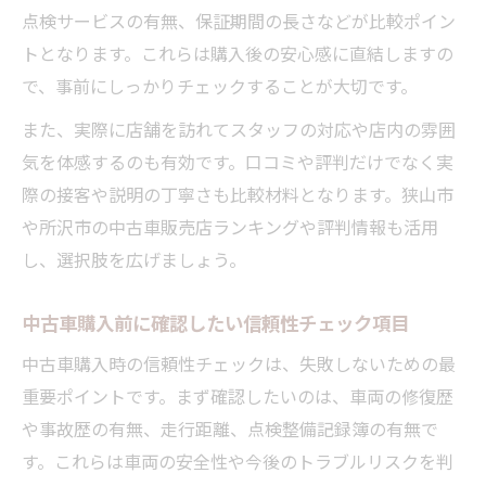
点検サービスの有無、保証期間の長さなどが比較ポイン
中古車ランキング情報を賢く使うコツ
トとなります。これらは購入後の安心感に直結しますの
アフターサービス重視の中古車店舗選び入門
で、事前にしっかりチェックすることが大切です。
中古車購入後のサポート体制を徹底比較
また、実際に店舗を訪れてスタッフの対応や店内の雰囲
自社整備工場のある中古車店舗の魅力とは
気を体感するのも有効です。口コミや評判だけでなく実
アフターサービスで選ぶ中古車店の選定法
際の接客や説明の丁寧さも比較材料となります。狭山市
保証やメンテナンスが充実した店舗の探し
や所沢市の中古車販売店ランキングや評判情報も活用
方
し、選択肢を広げましょう。
中古車の長期的な維持費を左右するサポー
ト
中古車購入前に確認したい信頼性チェック項目
中古車購入時の信頼性チェックは、失敗しないための最
重要ポイントです。まず確認したいのは、車両の修復歴
や事故歴の有無、走行距離、点検整備記録簿の有無で
す。これらは車両の安全性や今後のトラブルリスクを判