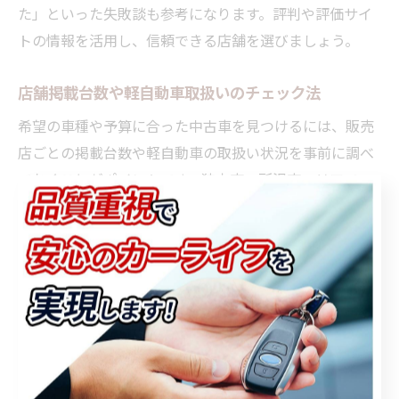
た」といった失敗談も参考になります。評判や評価サイ
トの情報を活用し、信頼できる店舗を選びましょう。
店舗掲載台数や軽自動車取扱いのチェック法
希望の車種や予算に合った中古車を見つけるには、販売
店ごとの掲載台数や軽自動車の取扱い状況を事前に調べ
ておくことがポイントです。狭山市・所沢市エリアで
は、掲載台数が多い店舗ほど選択肢が広がります。
特に軽自動車を希望する場合、「狭山市 中古車 軽 自動
車」「所沢 中古車 軽 自動車」などのキーワードで店舗
や在庫状況を検索し、取扱い車種や価格帯を比較しまし
ょう。掲載台数が多い店舗では、年式や走行距離、装備
など条件に合う車が見つかりやすい傾向です。
「複数店舗で比較して、自分にぴったりの軽自動車を選