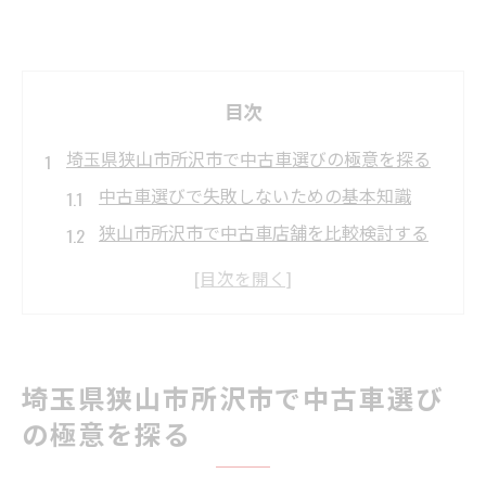
目次
埼玉県狭山市所沢市で中古車選びの極意を探る
中古車選びで失敗しないための基本知識
狭山市所沢市で中古車店舗を比較検討する
コツ
中古車購入前に確認したい信頼性チェック
項目
中古車の評判や口コミを有効活用する方法
埼玉県狭山市所沢市で中古車選び
軽自動車や実用的な中古車の選択ポイント
の極意を探る
中古車購入時に押さえたい店舗比較ポイント
中古車店舗のアフターサービス内容を徹底