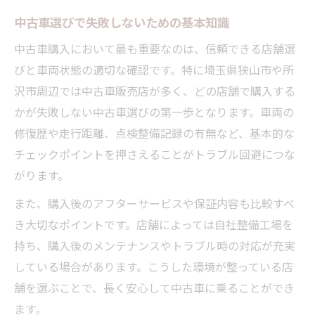
比較
中古車選びで失敗しないための基本知識
店舗ごとの中古車保証と整備体制の違い
中古車購入において最も重要なのは、信頼できる店舗選
中古車販売店の営業時間や対応力の見極め
びと車両状態の適切な確認です。特に埼玉県狭山市や所
方
沢市周辺では中古車販売店が多く、どの店舗で購入する
評判の良い中古車店舗を選ぶ重要な視点
かが失敗しない中古車選びの第一歩となります。車両の
修復歴や走行距離、点検整備記録の有無など、基本的な
店舗掲載台数や軽自動車取扱いのチェック
チェックポイントを押さえることがトラブル回避につな
法
がります。
狭山市所沢市で信頼できる中古車を選ぶコツ
また、購入後のアフターサービスや保証内容も比較すべ
中古車の修復歴や事故歴を見抜くポイント
き大切なポイントです。店舗によっては自社整備工場を
信頼性重視で選ぶ中古車店舗の特徴とは
持ち、購入後のメンテナンスやトラブル時の対応が充実
口コミ件数や総合評価で中古車店を判断
している場合があります。こうした環境が整っている店
未使用車や実用性重視の中古車選びの視点
舗を選ぶことで、長く安心して中古車に乗ることができ
価格以外に注目したい中古車選びの基準
ます。