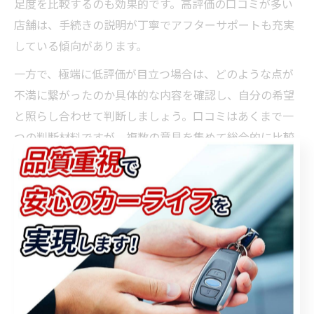
足度を比較するのも効果的です。高評価の口コミが多い
店舗は、手続きの説明が丁寧でアフターサポートも充実
している傾向があります。
一方で、極端に低評価が目立つ場合は、どのような点が
不満に繋がったのか具体的な内容を確認し、自分の希望
と照らし合わせて判断しましょう。口コミはあくまで一
つの判断材料ですが、複数の意見を集めて総合的に比較
することが納得の選択に繋がります。
中古車選びで重要な整備履歴のチェック法
中古車選びで見逃せないのが、整備履歴の確認です。整
備履歴がしっかり残されている車両は、過去のメンテナ
ンス状況が明確なため、車検時や今後の故障リスクを事
前に把握できます。