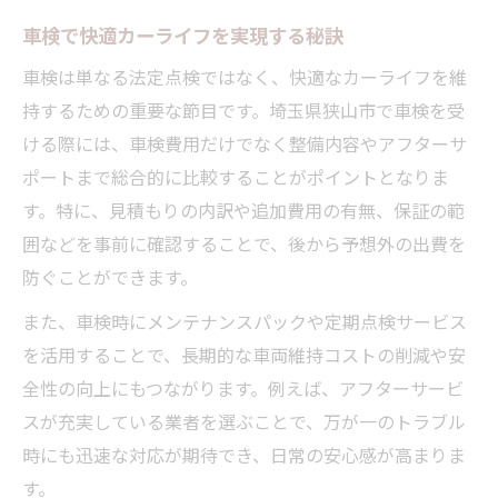
車検で快適カーライフを実現する秘訣
中古車購入前後の車検手続きの落とし穴
車検や整備工場の口コミ活用術を解説
車検は単なる法定点検ではなく、快適なカーライフを維
持するための重要な節目です。埼玉県狭山市で車検を受
中古車選びで重要な整備履歴のチェック法
ける際には、車検費用だけでなく整備内容やアフターサ
車検を通じた中古車活用で安心の毎日を実現
ポートまで総合的に比較することがポイントとなりま
車検付き中古車が日常を安心に変える理由
す。特に、見積もりの内訳や追加費用の有無、保証の範
中古車活用と車検更新のスムーズな進め方
囲などを事前に確認することで、後から予想外の出費を
狭山市で車検を活用した賢い中古車運用術
防ぐことができます。
車検履歴で分かる中古車の信頼性とは
また、車検時にメンテナンスパックや定期点検サービス
車検とアフターケアの活用で暮らしが安心
を活用することで、長期的な車両維持コストの削減や安
狭山市でお得に車検を受けるための最新情報
全性の向上にもつながります。例えば、アフターサービ
車検費用を抑える狭山市の最新情報まとめ
スが充実している業者を選ぶことで、万が一のトラブル
中古車オーナーが得する車検プラン選び方
時にも迅速な対応が期待でき、日常の安心感が高まりま
す。
整備工場選びで差がつく車検のコツ