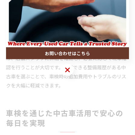
具体的には、過去の車検記録簿や点検整備記録簿をチェ
ックしましょう。これにはオイル交換やブレーキパッド
交換、タイヤ交換などの履歴が記載されており、定期的
なメンテナンスが実施されている車両は安心感が高いで
す。
整備履歴が不明瞭な場合や記録が一部欠落している場合
お問い合わせはこちら
は、店舗スタッフに詳細を確認し、必要に応じて現車確
認を行うことが大切です。納得できる整備履歴がある中
お問い合わせはこちら
古車を選ぶことで、車検時の追加費用やトラブルのリス
クを大幅に軽減できます。
車検を通じた中古車活用で安心の
毎日を実現