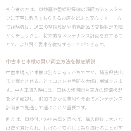
車検割引や特典活用のポイントを紹介
初心者の方は、車検証や整備記録簿の確認方法をスタッ
フに丁寧に教えてもらえるお店を選ぶと安心です。一方
中古車維持費を減らすお得な車検術
で経験者は、過去の整備履歴や消耗部品の交換状況を細
アフターケア重視の中古車と車検の選び方
かくチェックし、将来的なメンテナンス計画を立てるこ
車検後も安心できるアフターケアの選び方
とで、より賢く愛車を維持することができます。
中古車購入時に注目したい車検サポート
整備工場スタッフの対応と車検の満足度
中古車と車検の賢い両立方法を徹底解説
車検保証付き中古車のメリットを解説
中古車購入と車検は別々に考えがちですが、埼玉県狭山
中古車と車検のアフターサービス比較術
市で両立させることでコストや手間を大幅に削減できま
車検付き中古車で後悔しないコツと狭山生活
す。中古車購入時には、車検の残期間や直近の整備状況
車検付き中古車選びで失敗しない秘訣
を必ず確認し、追加でかかる費用や今後のメンテナンス
計画まで見通して選ぶことが重要です。
中古車購入と車検更新のスケジュール管理
狭山市で後悔しない中古車と車検のポイン
例えば、車検付きの中古車を選べば、購入直後に大きな
ト
出費を避けられ、しばらく安心して乗り続けることが可