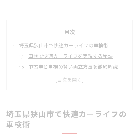
目次
埼玉県狭山市で快適カーライフの車検術
車検で快適カーライフを実現する秘訣
中古車と車検の賢い両立方法を徹底解説
狭山市で失敗しない車検業者の見分け方
整備工場選びと車検の安心ポイントとは
車検を通して愛車の価値を守るコツ
中古車選びと車検の両立に役立つ狭山市の知恵
埼玉県狭山市で快適カーライフの
中古車選びと車検を両立させる具体的な流
車検術
れ
車検基準で選ぶ中古車の安心ポイント