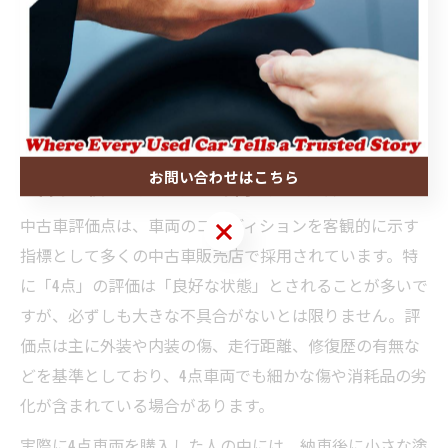
購入前に抑えたい中古車評価のポ
イント
お問い合わせはこちら
中古車評価点の見方と4点車両の注意事項
中古車評価点は、車両のコンディションを客観的に示す
お問い合わせはこちら
指標として多くの中古車販売店で採用されています。特
に「4点」の評価は「良好な状態」とされることが多いで
すが、必ずしも大きな不具合がないとは限りません。評
価点は主に外装や内装の傷、走行距離、修復歴の有無な
どを基準としており、4点車両でも細かな傷や消耗品の劣
化が含まれている場合があります。
実際に4点車両を購入した人の中には、納車後に小さな塗