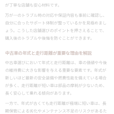
策
が丁寧な店舗も安心材料です。
中古車購入時の不安解消ガイド実践編
万が一のトラブル時の対応や保証内容も事前に確認し、
中古車購入でよくある不安とその解消法
自分に合ったサポート体制が整っているかを見極めまし
中古車の価格や支払い総額の内訳を確認し
ょう。こうした店舗選びのポイントを押さえることで、
よう
購入後のトラブルや後悔を防ぐことができます。
中古車購入のタイミングと買ってはいけな
い月の真実
中古車の年式と走行距離が重要な理由を解説
中古車保証やアフターサービスの重要性を
中古車選びにおいて年式と走行距離は、車の価値や今後
解説
の維持費に大きな影響を与える重要な要素です。年式が
中古車選びで見落としがちな注意点と対策
新しいほど最新の安全装備や燃費性能を備えている場合
希望条件を叶える中古車選びの秘訣
が多く、走行距離が短い車は部品の摩耗が少ないため、
長く安心して乗れる傾向があります。
中古車で希望条件を叶えるための選び方の
工夫
一方で、年式が古くても走行距離が極端に短い車は、長
中古車の条件別おすすめポイントを徹底解
期保管による劣化やメンテナンス不足のリスクがあるた