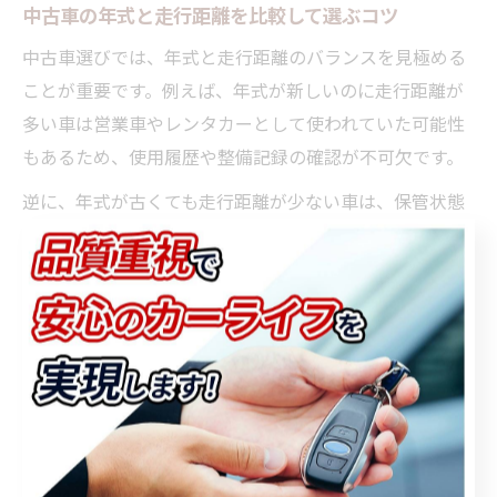
中古車の年式と走行距離を比較して選ぶコツ
中古車選びでは、年式と走行距離のバランスを見極める
ことが重要です。例えば、年式が新しいのに走行距離が
多い車は営業車やレンタカーとして使われていた可能性
もあるため、使用履歴や整備記録の確認が不可欠です。
逆に、年式が古くても走行距離が少ない車は、保管状態
やメンテナンス履歴をしっかり確認しましょう。狭山市
や岩槻区の中古車販売店では、こうした情報を開示して
くれる店舗を選ぶことがポイントです。
最終的には、予算や用途に合わせて年式・走行距離・装
備・修復歴を総合的に比較検討することが、中古車選び
で後悔しないための最善策です。気になる車が見つかっ
たら、必ず現車を確認し、複数台を比較検討することを
心がけましょう。