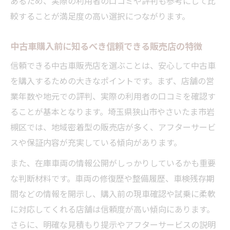
あるため、実際の利用者の口コミや評判も参考にして比
ェック法
較することが満足度の高い選択につながります。
中古車選びで重要な整備履歴の確認ポイン
中古車購入前に知るべき信頼できる販売店の特徴
ト
信頼できる中古車販売店を選ぶことは、安心して中古車
購入前に必ず確認したい中古車の外装と内
を購入するための大きなポイントです。まず、店舗の営
装
業年数や地元での評判、実際の利用者の口コミを確認す
複数箇所の現車確認で失敗予防を徹底
ることが基本となります。埼玉県狭山市やさいたま市岩
中古車現車確認で押さえたい重要なチェッ
槻区では、地域密着型の販売店が多く、アフターサービ
ク箇所
スや保証内容が充実している傾向があります。
中古車購入時の現車確認で失敗しない方法
また、在庫車両の情報公開がしっかりしているかも重要
中古車試乗で実際に確認するべきポイント
な判断材料です。車両の修復歴や整備履歴、車検残存期
中古車現車確認時に販売店へ依頼したい内
間などの情報を開示し、購入前の現車確認や試乗に柔軟
容
に対応してくれる店舗は信頼度が高い傾向にあります。
現車確認で発見できる中古車のリスクと対
さらに、明確な見積もり提示やアフターサービスの説明