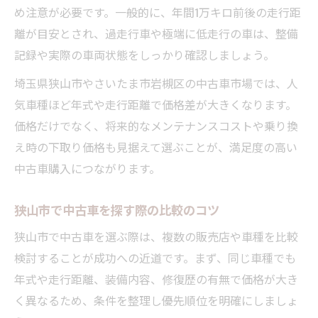
説
め注意が必要です。一般的に、年間1万キロ前後の走行距
中古車選びで理想の一台へ近づく比較方法
離が目安とされ、過走行車や極端に低走行の車は、整備
記録や実際の車両状態をしっかり確認しましょう。
コスパを重視した中古車選びのポイント
信頼できる中古車販売店の選び方のコツ
埼玉県狭山市やさいたま市岩槻区の中古車市場では、人
気車種ほど年式や走行距離で価格差が大きくなります。
価格だけでなく、将来的なメンテナンスコストや乗り換
え時の下取り価格も見据えて選ぶことが、満足度の高い
中古車購入につながります。
狭山市で中古車を探す際の比較のコツ
狭山市で中古車を選ぶ際は、複数の販売店や車種を比較
検討することが成功への近道です。まず、同じ車種でも
年式や走行距離、装備内容、修復歴の有無で価格が大き
く異なるため、条件を整理し優先順位を明確にしましょ