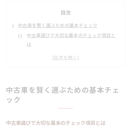
目次
中古車を賢く選ぶための基本チェック
中古車選びで大切な基本のチェック項目と
は
中古車購入前に知るべき信頼できる販売店
の特徴
中古車の年式と走行距離が重要な理由を解
説
中古車を賢く選ぶための基本チェ
狭山市で中古車を探す際の比較のコツ
ック
中古車選びで避けたい失敗例と対策ポイン
ト
年式や走行距離から読む中古車の価値
中古車選びで大切な基本のチェック項目とは
中古車の年式が与える価値とメリットの違