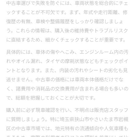
中古車選びで失敗を防ぐには、車両状態を総合的にチェ
い
ックすることが不可欠です。まず、年式や走行距離、修
中古車選びで走行距離の目安はどこを見る
復歴の有無、車検や整備履歴をしっかり確認しましょ
べきか
う。これらの情報は、購入後の維持費やトラブルリスク
何年落ちの中古車がコスパ重視でおすすめ
に直結するため、細かくチェックすることが重要です。
か解説
具体的には、車体の傷やへこみ、エンジンルーム内の汚
走行距離ごとの中古車リスクと注意点を知
れやオイル漏れ、タイヤの摩耗状態などもチェックポイ
ろう
ントとなります。また、内装の汚れやシートの劣化も見
中古車の年式と走行距離を比較して選ぶコ
逃せません。中古車の価格には車両本体価格だけでな
ツ
く、諸費用や消耗品の交換費用が含まれる場合も多いの
購入前に抑えたい中古車評価のポイント
で、総額を把握しておくことが大切です。
中古車評価点の見方と4点車両の注意事項
購入前に必ず現車確認を行い、不明点は販売店スタッフ
中古車の修復歴や車検内容をしっかり確認
に質問しましょう。特に埼玉県狭山市やさいたま市岩槻
する方法
区の中古車市場では、地元特有の流通傾向や人気車種も
中古車購入時のエアコンやタイヤ状態のチ