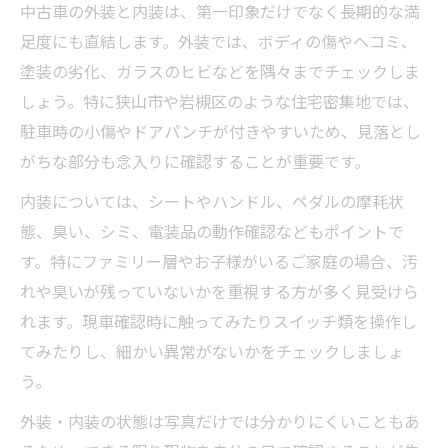
中古車の外装と内装は、第一印象だけでなく長期的な満
足度にも直結します。外装では、ボディの傷やヘコミ、
塗装の劣化、ガラスのヒビなどを隅々までチェックしま
しょう。特に狭山市や岩槻区のような住宅密集地では、
駐車時の小傷やドアパンチが付きやすいため、見落とし
がちな部分も念入りに確認することが重要です。
内装については、シートやハンドル、ペダルの摩耗状
態、臭い、シミ、電装品の動作確認などもポイントで
す。特にファミリー層やお子様がいるご家庭の場合、汚
れや臭いが残っていないかを重視する方が多く見受けら
れます。現車確認時に触ってみたりスイッチ類を操作し
てみたりし、細かい異常がないかをチェックしましょ
う。
外装・内装の状態は写真だけでは分かりにくいこともあ