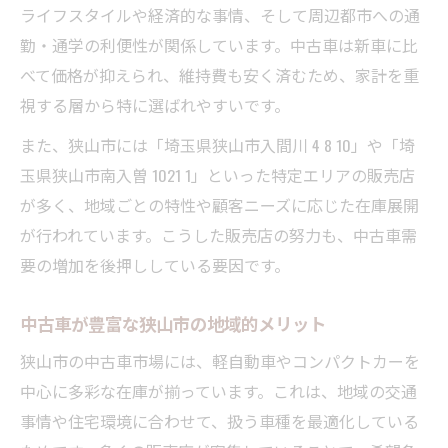
方
ライフスタイルや経済的な事情、そして周辺都市への通
納得の中古車購入に必要なチェックリスト
勤・通学の利便性が関係しています。中古車は新車に比
中古車選びで後悔しないための極意を伝授
べて価格が抑えられ、維持費も安く済むため、家計を重
視する層から特に選ばれやすいです。
安心して長く乗れる中古車の選定ポイント
中古車購入後のメンテナンスと活用術
また、狭山市には「埼玉県狭山市入間川 4 8 10」や「埼
玉県狭山市南入曽 1021 1」といった特定エリアの販売店
が多く、地域ごとの特性や顧客ニーズに応じた在庫展開
が行われています。こうした販売店の努力も、中古車需
要の増加を後押ししている要因です。
中古車が豊富な狭山市の地域的メリット
狭山市の中古車市場には、軽自動車やコンパクトカーを
中心に多彩な在庫が揃っています。これは、地域の交通
事情や住宅環境に合わせて、扱う車種を最適化している