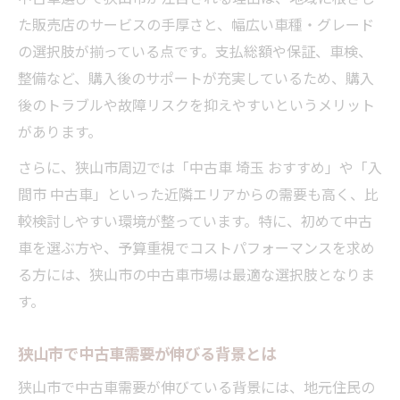
価格や年式で中古車を比較する際の注意点
た販売店のサービスの手厚さと、幅広い車種・グレード
の選択肢が揃っている点です。支払総額や保証、車検、
中古車探しで後悔しないための比較術
整備など、購入後のサポートが充実しているため、購入
複数店舗で中古車を比較するメリットを解
後のトラブルや故障リスクを抑えやすいというメリット
説
があります。
埼玉県で人気の中古車タイプ徹底解説
さらに、狭山市周辺では「中古車 埼玉 おすすめ」や「入
埼玉県で注目される中古車タイプの特徴
間市 中古車」といった近隣エリアからの需要も高く、比
中古車人気ランキングと埼玉県の傾向
較検討しやすい環境が整っています。特に、初めて中古
中古車選びで迷わない人気車種の選定法
車を選ぶ方や、予算重視でコストパフォーマンスを求め
埼玉県で選ばれる軽自動車やコンパクトカ
る方には、狭山市の中古車市場は最適な選択肢となりま
ー
す。
中古車タイプ別にみる埼玉県の人気理由
納得のカーライフに繋がる中古車選びの極意
狭山市で中古車需要が伸びる背景とは
中古車で快適なカーライフを実現する選び
狭山市で中古車需要が伸びている背景には、地元住民の