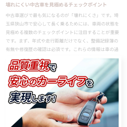
壊れにくい中古車を見極めるチェックポイント
中古車選びで最も気になるのが「壊れにくさ」です。埼
玉県狭山市で安心して長く乗るためには、車両の状態を
見極める複数のチェックポイントに注目することが重要
です。まず、年式や走行距離だけでなく、整備記録簿の
有無や修復歴の確認は必須です。これらの情報は車の過
去の使われ方やメンテナンス状況を知る手がかりとなり
ます。
さらに、エンジンルームや下回りのサビ、オイル漏れな
どの目視点検も行いましょう。内装や電装品の動作確認
も欠かせません。特に狭山市や周辺地域の気候・道路事
情に合った車種選びも失敗を防ぐポイントです。例え
ば、通勤や買い物で使うなら軽自動車やコンパクトカー
が人気ですが、それぞれの使い方に合った耐久性や燃費