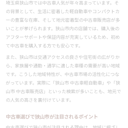
う
埼玉県狭山市では中古車人気が年々高まっています。そ
の背景として、生活に密着した軽自動車やコンパクトカ
狭山市周辺で失敗しない中古車選びの要点
ーの豊富な在庫、そして地元密着型の中古車販売店が多
壊れにくい中古車選び成功の秘訣とは
いことが挙げられます。狭山市内の店舗では、購入後の
壊れにくい中古車を見極めるチェックポイ
アフターサポートや保証内容が充実しているため、初め
ント
て中古車を購入する方でも安心です。
中古車購入で故障リスクを減らす選び方の
また、狭山市は交通アクセスの良さや住宅街の広がりか
コツ
ら、家族層や通勤・通学に適した車種の需要が高い地域
信頼性の高い中古車を選ぶための基準とは
です。こうした地域特性が、中古車市場の活性化につな
中古車人気車種の壊れにくさを徹底分析
がっています。実際に「狭山市 中古車軽自動車」や「狭
故障しにくい中古車を選ぶ実践テクニック
山市 中古車販売店」といった検索が多いことも、地元で
失敗しない中古車探しに役立つ比較ポイント
の人気の高さを裏付けています。
中古車比較で押さえたい重要なチェック項
目
中古車選びで狭山市が注目されるポイント
中古車選びで見逃せない比較ポイントとは
中古車選びで狭山市が注目される理由は、地域に根ざし