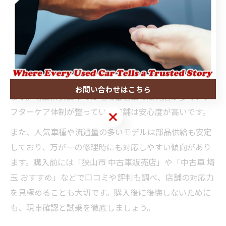
性能も比較しましょう。
中古車購入で故障リスクを減らす選び方のコツ
中古車の故障リスクを最小限に抑えるには、購入時の選
び方が鍵となります。まず、信頼できる中古車販売店を
選び、保証やアフターサービスの内容を必ず確認しまし
お問い合わせはこちら
ょう。埼玉県狭山市では地域密着型の販売店が多く、ア
フターケア体制が整っている店舗は安心度が高いです。
お問い合わせはこちら
また、人気車種や流通量の多いモデルは部品供給も安定
しており、万が一の修理時にも対応しやすい傾向があり
ます。購入前には「狭山市 中古車販売店」や「中古車 埼
玉 おすすめ」などで口コミや評判も調べ、店舗の対応力
を見極めることも大切です。購入後に後悔しないために
も、現車確認と試乗を徹底しましょう。