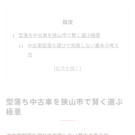
目次
型落ち中古車を狭山市で賢く選ぶ極意
中古車型落ち選びで失敗しない基本の考え
方
中古車市場の型落ち事情と狭山市の特徴
型落ち中古車の相場とお得な探し方ガイド
狭山市周辺で中古車を賢く選ぶ際の注意点
中古車型落ちならではのコスパ重視ポイン
型落ち中古車を狭山市で賢く選ぶ
ト
極意
中古車購入で後悔しないための着眼点
中古車選びで重視すべき型落ちの年式と走
行距離