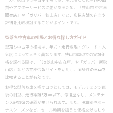
中古車型落ちでコスパを最大化する選び方
質やアフターサービスに差があるため、「狭山市 中古車
中古車型落ちの値引き交渉を成功させるコ
販売店」や「ガリバー狭山店」など、複数店舗の在庫や
ツ
評判を比較検討することがポイントです。
中古車型落ちの維持費を抑えるポイント解
説
型落ち中古車の相場とお得な探し方ガイド
中古車型落ちで狙い目のタイミングを知ろ
型落ち中古車の相場は、年式・走行距離・グレード・人
う
気度によって大きく異なります。狭山市周辺での実勢価
中古車型落ちの保証やサービスに注目する
格を調べる際は、「Sts狭山中古在庫」や「ガリバー新狭
理由
山店」などの在庫情報サイトを活用し、同条件の車両を
型落ち中古車で充実カーライフを実現
比較することが有効です。
中古車型落ちを活用した賢いカーライフ設
お得な型落ち車を探すコツとしては、モデルチェンジ直
計法
後の旧型、走行距離5万km以下、修復歴なし、メンテナ
中古車型落ちで理想の車を手に入れる方法
ンス記録簿の確認が挙げられます。また、決算期やボー
型落ち中古車を長く大切に乗るための秘訣
ナスシーズンなど、セール時期を狙うと価格交渉もしや