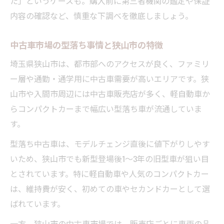
た」というケースも。購入前に第三者機関の鑑定や保証
型落ち中古車が長く乗れる選択肢になる理
内容の確認など、慎重な下調べを徹底しましょう。
由
中古車型落ちで自分好みの車種を選ぶメリ
中古車市場の型落ち事情と狭山市の特徴
ット
埼玉県狭山市は、都市部へのアクセスが良く、ファミリ
狭山市の中古車探しで重視すべきこと
ー層や通勤・通学用に中古車需要が高いエリアです。狭
狭山市で中古車型落ちを探す最適なタイミ
山市や入間市周辺には中古車販売店が多く、軽自動車か
ング
らコンパクトカーまで幅広い型落ち車が流通していま
中古車販売店選びで見るべき型落ち在庫状
す。
況
型落ち中古車は、モデルチェンジ直後に値下がりしやす
狭山市の中古車市場で比較すべきポイント
いため、狭山市でも新型登場後1〜3年の旧型車が狙い目
中古車型落ちを選ぶ際のアフターサービス
とされています。特に軽自動車や人気のコンパクトカー
重視
は、維持費が安く、初めての車やセカンドカーとして選
現地で中古車型落ちを見学する際の注意点
ばれています。
コスパ重視の中古車選び実践ガイド
一方、狭山市の中古車市場では、販売店ごとに車両の品