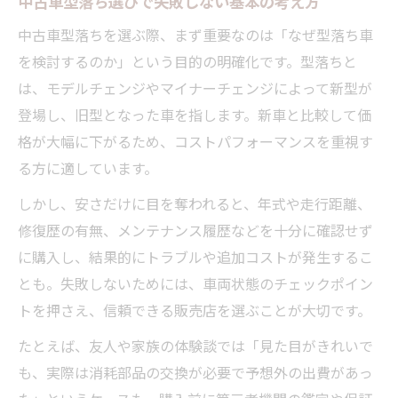
中古車型落ち選びで失敗しない基本の考え方
買ってはいけない中古車の特徴と狭山市で
中古車型落ちを選ぶ際、まず重要なのは「なぜ型落ち車
の注意
を検討するのか」という目的の明確化です。型落ちと
中古車型落ち選びで見逃せない修復歴の重
は、モデルチェンジやマイナーチェンジによって新型が
要性
登場し、旧型となった車を指します。新車と比較して価
中古車型落ちの維持費と将来のコストを知
格が大幅に下がるため、コストパフォーマンスを重視す
る
る方に適しています。
中古車購入時に確認すべき装備や整備履歴
しかし、安さだけに目を奪われると、年式や走行距離、
とは
修復歴の有無、メンテナンス履歴などを十分に確認せず
納得感重視なら型落ち中古車が有利な理由
に購入し、結果的にトラブルや追加コストが発生するこ
とも。失敗しないためには、車両状態のチェックポイン
型落ち中古車がコスパを高める理由を解説
トを押さえ、信頼できる販売店を選ぶことが大切です。
中古車型落ちで得られる新車にはない満足
感
たとえば、友人や家族の体験談では「見た目がきれいで
中古車型落ちは価格と状態バランスが魅力
も、実際は消耗部品の交換が必要で予想外の出費があっ