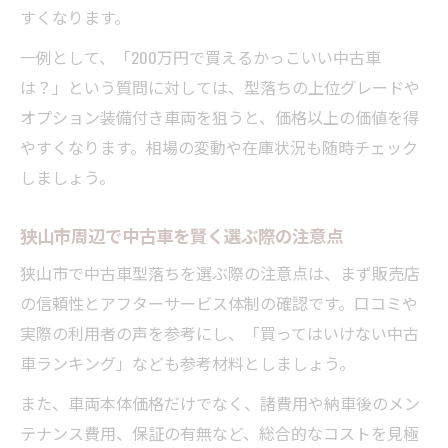
すくなります。
中古車型落ちでコストも安全性も両立する
コツ
一例として、「200万円で買えるかっこいい中古車
中古車型落ち購入後のアフターケア重要ポ
は？」という質問に対しては、型落ちの上位グレードや
イント
オプション装備付き車両を狙うと、価格以上の価値を得
やすくなります。相場の変動や在庫状況も随時チェック
しましょう。
狭山市周辺で中古車を賢く選ぶ際の注意点
狭山市で中古車型落ちを選ぶ際の注意点は、まず販売店
の信頼性とアフターサービス体制の確認です。口コミや
実際の利用者の声を参考にし、「買ってはいけない中古
車ランキング」なども参考材料としましょう。
また、車両本体価格だけでなく、諸費用や納車後のメン
テナンス費用、保証の有無など、総合的なコストを見極