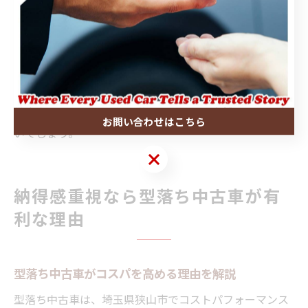
録簿がない車両は、隠れた不具合リスクを抱えているこ
ともあるため、慎重な判断が求められます。
狭山市で中古車を選ぶ場合、販売店に「装備の現状」と
「整備履歴の提示」を依頼し、納得した上で契約するこ
とが失敗しないポイントです。初心者の方は、装備や整
備内容についても丁寧に説明してくれる店舗を選ぶと良
お問い合わせはこちら
いでしょう。
お問い合わせはこちら
納得感重視なら型落ち中古車が有
利な理由
型落ち中古車がコスパを高める理由を解説
型落ち中古車は、埼玉県狭山市でコストパフォーマンス