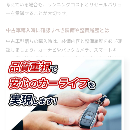
考えている場合も、ランニングコストとリセールバリュ
ーを意識することが大切です。
中古車購入時に確認すべき装備や整備履歴とは
中古車型落ちの購入時は、装備内容と整備履歴を必ず確
認しましょう。カーナビやバックカメラ、スマートキ
ー、衝突被害軽減ブレーキなど、装備の充実度は快適性
や安全性に直結します。埼玉県狭山市の中古車市場で
も、装備が充実した型落ちモデルは人気が高い傾向にあ
ります。
また、整備履歴（点検記録簿）の有無は、前オーナーが
どれだけ丁寧に車を扱ってきたかの判断材料になりま
す。定期的なオイル交換や法定点検が記録されていれ
ば、安心して乗り続けられる確率も高まります。逆に記