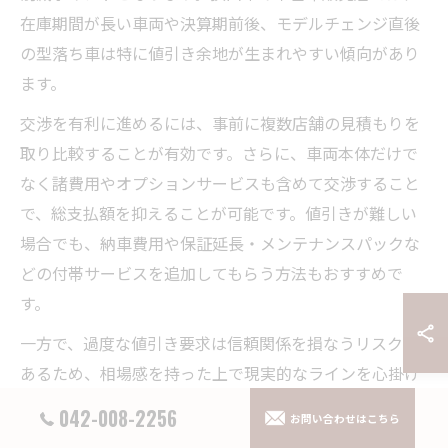
在庫期間が長い車両や決算期前後、モデルチェンジ直後
の型落ち車は特に値引き余地が生まれやすい傾向があり
ます。
交渉を有利に進めるには、事前に複数店舗の見積もりを
取り比較することが有効です。さらに、車両本体だけで
なく諸費用やオプションサービスも含めて交渉すること
で、総支払額を抑えることが可能です。値引きが難しい
場合でも、納車費用や保証延長・メンテナンスパックな
どの付帯サービスを追加してもらう方法もおすすめで
す。
一方で、過度な値引き要求は信頼関係を損なうリスクも
あるため、相場感を持った上で現実的なラインを心掛け
ましょう。狭山市の中古車販売店ごとのサービス体制や
042-008-2256
お問い合わせはこちら
アフターサポートも比較し、価格だけでなく総合的な満