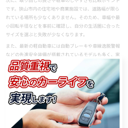
です。狭山市内の住宅地や商業施設では、道路幅が限ら
れている場所も少なくありません。そのため、車幅や最
小回転半径などを事前に確認し、自分の生活圏に合った
サイズを選ぶと失敗が少なくなります。
また、最新の軽自動車には自動ブレーキや車線逸脱警報
などの先進安全装備が搭載されているモデルも多く、家
族で利用する場合や初心者ドライバーには安心材料とな
ります。比較の際は、装備内容や安全性も忘れずにチェ
ックしましょう。
狭山市で軽自動車在庫をチェックする方法
埼玉県狭山市で軽自動車の在庫を効率的に確認するに
は、インターネット上の中古車情報サイトやメーカー系
ディーラーの公式サイトを活用するのが有効です。カー