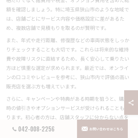
額を確認しましょう。特に埼玉県狭山市のような地域で
は、店舗ごとにサービス内容や価格設定に差があるた
め、複数店舗で見積もりを取るのが賢明です。
また、年式や走行距離、修復歴などの車両状態をしっか
りチェックすることも大切です。これらは将来的な維持
費や故障リスクに直結するため、長く安心して乗りたい
方ほど慎重な選定が求められます。最近では、オンライ
ンの口コミやレビューを参考に、狭山市内で評価の高い
販売店を選ぶ方も増えています。
さらに、キャンペーンや特典がある時期を狙うと、購入
時の値引きやオプションサービスが受けられることもあ
ります。初心者の方は、店舗スタッフに分からない点を
積極的に質問し、納得したうえで契約を進めることが後
042-008-2256
お問い合わせはこちら
悔しないポイントです。