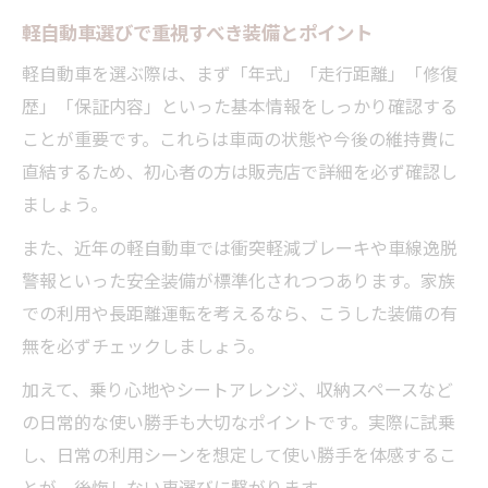
軽自動車選びで予算を上手に配分する方法
軽自動車選びで重視すべき装備とポイント
日常使いの実用車はどこを見極めるべきか
軽自動車を選ぶ際は、まず「年式」「走行距離」「修復
軽自動車の日常使いで重視するべき性能
歴」「保証内容」といった基本情報をしっかり確認する
実用性の高い軽自動車の条件を徹底解説
ことが重要です。これらは車両の状態や今後の維持費に
家族や通勤に適した軽自動車の選び方
直結するため、初心者の方は販売店で詳細を必ず確認し
収納力や乗り心地で軽自動車を比較しよう
ましょう。
軽自動車の使い勝手を最大限に引き出す工
また、近年の軽自動車では衝突軽減ブレーキや車線逸脱
夫
警報といった安全装備が標準化されつつあります。家族
お得に理想の1台と出会うための重要ポイント
での利用や長距離運転を考えるなら、こうした装備の有
軽自動車購入でお得感を得るための方法
無を必ずチェックしましょう。
お得な軽自動車選びで後悔しないコツ
加えて、乗り心地やシートアレンジ、収納スペースなど
狭山市で軽自動車を安く見つけるポイント
の日常的な使い勝手も大切なポイントです。実際に試乗
保証内容やアフターサービスも要チェック
し、日常の利用シーンを想定して使い勝手を体感するこ
軽自動車の下取りや買取相場を把握しよう
とが、後悔しない車選びに繋がります。