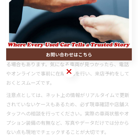
センサーやグーネットなどの大手サイトでは、エリアや
車種、価格帯、年式など細かく条件を絞って検索でき、
希望に合う車両を素早く比較できます。
また、地元ディーラーのホームページでは、最新の在庫
状況や限定キャンペーン情報が掲載されていることが多
お問い合わせはこちら
く、直接問い合わせることで未公開の車両情報を得られ
る場合もあります。気になる車両が見つかったら、電話
お問い合わせはこちら
やオンラインで事前に在庫確認を行い、来店予約をして
おくとスムーズです。
注意点としては、ネット上の情報がリアルタイムで更新
されていないケースもあるため、必ず現車確認や店舗ス
タッフへの相談を行ってください。実際の車両状態やオ
プション装備の有無など、写真やデータだけでは分から
ない点も現地でチェックすることが大切です。