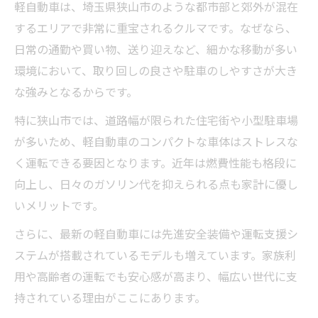
軽自動車は、埼玉県狭山市のような都市部と郊外が混在
軽SUVの積載性や走行性能を比較しよう
するエリアで非常に重宝されるクルマです。なぜなら、
狭山市で軽自動車を比べる際の着眼点
日常の通勤や買い物、送り迎えなど、細かな移動が多い
軽自動車同士を比較するための着眼点
環境において、取り回しの良さや駐車のしやすさが大き
狭山市で軽自動車在庫をチェックする方法
な強みとなるからです。
軽自動車の年式や走行距離の見極め方
特に狭山市では、道路幅が限られた住宅街や小型駐車場
保証内容やアフターサービスの重要性
が多いため、軽自動車のコンパクトな車体はストレスな
狭山市周辺の店舗選びで気を付けること
く運転できる要因となります。近年は燃費性能も格段に
予算内で満足できる車探しのコツを伝授
向上し、日々のガソリン代を抑えられる点も家計に優し
軽自動車を予算内で選ぶためのコツを紹介
いメリットです。
価格だけでなく総額や諸費用も比較しよう
さらに、最新の軽自動車には先進安全装備や運転支援シ
狭山市でお得な軽自動車を見つけるポイン
ステムが搭載されているモデルも増えています。家族利
ト
用や高齢者の運転でも安心感が高まり、幅広い世代に支
保証や整備内容も予算管理のポイントに
持されている理由がここにあります。