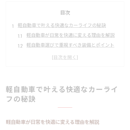
目次
軽自動車で叶える快適なカーライフの秘訣
軽自動車が日常を快適に変える理由を解説
軽自動車選びで重視すべき装備とポイント
狭山市で軽自動車を選ぶメリットと注意点
軽自動車の維持費を抑えるコツと工夫
軽自動車の安全性や使い勝手を徹底比較
通勤に便利な軽SUV選びの新常識
軽自動車で叶える快適なカーライ
軽自動車SUVが通勤に適している理由とは
フの秘訣
軽SUV選びで失敗しないチェックポイント
軽自動車SUVの燃費と使い勝手を徹底解説
軽自動車が日常を快適に変える理由を解説
通勤に最適な軽自動車SUVの特徴と選び方