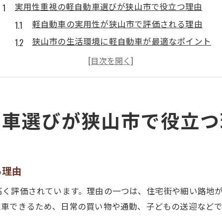
実用性重視の軽自動車選びが狭山市で役立つ理由
軽自動車の実用性が狭山市で評価される理由
狭山市の生活環境に軽自動車が最適なポイント
軽自動車中古市場で実用性を見極めるコツ
狭山市で中古軽自動車を選ぶ利点を解説
軽自動車を選ぶ際の中古車の注意点まとめ
狭山市生活に馴染む軽自動車のスペース活用術
動車選びが狭山市で役立つ
狭山市で軽自動車の車内スペースを広く使う方法
軽自動車の収納を最大限活かすアイデア集
中古軽自動車でもスペースを無駄なく使う工夫
る理由
狭い駐車場で役立つ軽自動車の配置テクニック
高く評価されています。理由の一つは、住宅街や細い路地
軽自動車の荷物収納力を向上させるポイント
駐車できるため、日常の買い物や通勤、子どもの送迎など
家計に優しい維持費で選ぶ賢い軽自動車のコツ