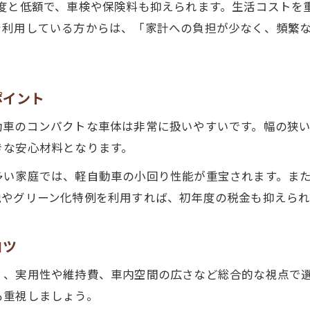
程度と低額で、車検や保険料も抑えられます。生活コストを
軽自動車の維持費を安く抑える選び方の基本
を利用している方からは、「家計への負担が少なく、頻繁
狭山市で家計に優しい軽自動車を選ぶ秘訣
中古軽自動車購入で維持費を節約する方法
軽自動車税や維持費の違いを理解する重要性
ポイント
維持費重視で軽自動車中古車を選ぶポイント
動車のコンパクトな車体は非常に扱いやすいです。幅の狭
狭い道路でも安心な軽自動車運転ポイント紹介
きな安心材料となります。
狭山市の道路事情に強い軽自動車運転術
多い家庭では、軽自動車の小回り性能が重宝されます。ま
軽自動車で小回りを効かせる運転のコツ
税やグリーン化特例を利用すれば、初年度の税金も抑えられ
狭い駐車場でも安心な軽自動車の操縦法
中古軽自動車選びで運転のしやすさを重視
コツ
狭山市で運転しやすい軽自動車の特徴
く、実用性や維持費、車内空間の広さなど総合的な視点で
中古の軽自動車探しで注意したい車検や記録簿
も重視しましょう。
軽自動車中古車検や記録簿の確認ポイント