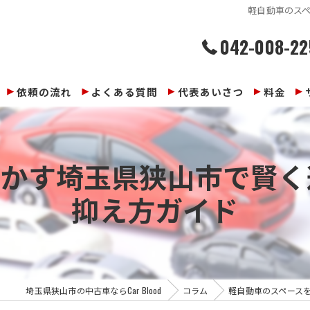
軽自動車のス
042-008-22
依頼の流れ
よくある質問
代表あいさつ
料金
活かす埼玉県狭山市で賢く
抑え方ガイド
埼玉県狭山市の中古車ならCar Blood
コラム
軽自動車のスペース