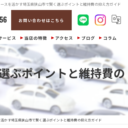
ペースを活かす埼玉県狭山市で賢く選ぶポイントと維持費の抑え方ガイド
56
お問い合わせはこちら
サービス
当店の特徴
アクセス
ブログ
コラム
販売
選ぶポイントと維持費の
整備
修理
車検
買取
を活かす埼玉県狭山市で賢く選ぶポイントと維持費の抑え方ガイド