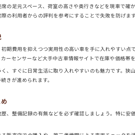
座席の足元スペース、荷室の高さや奥行きなどを現車で確
中古軽自動車選びは車検歴のチェックが重要
実際の利用者からの評判を参考にすることで失敗を防げま
狭山市で中古軽自動車の車庫証明を取得する方法
カーセンサーなどで中古軽自動車情報を集める
説
中古軽自動車購入時のトラブルを防ぐ注意点
、初期費用を抑えつつ実用性の高い車を手に入れやすい点
狭山市で軽自動車を快適に使うための工夫を解説
、カーセンサーなど大手中古車情報サイトで在庫や価格帯
狭山市の生活で軽自動車を活かす日常の工夫
多く、すぐに日常生活に取り入れやすいのも魅力です。狭
軽自動車を長く快適に使うためのメンテナンス術
手続きが進められます。
中古軽自動車でも快適さを保つコツ
お問い合わせはこちら
お問い合わせはこちら
狭山市で軽自動車を使う際の節約アイデア
とめ
軽自動車の活用で日々の生活が便利になる理由
故歴、整備記録の有無などを必ず確認しましょう。特に安
きる販売店での購入や、第三者機関による車両チェックを