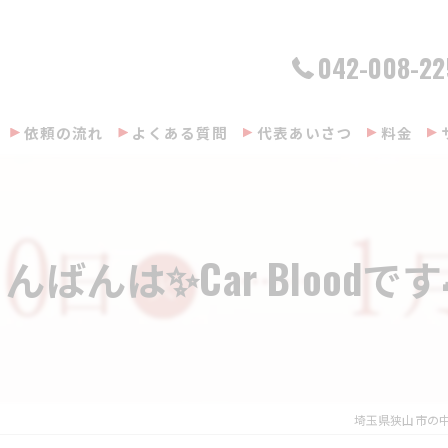
042-008-22
依頼の流れ
よくある質問
代表あいさつ
料金
んばんは✨Car Bloodです
埼玉県狭山市の中古車