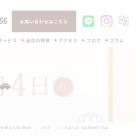
56
お問い合わせはこちら
サービス
当店の特徴
アクセス
ブログ
コラム
販売
整備
🚗
修理
車検
買取
ならCar Blood
ブログ
こんばんは✨Car Bloodです🚗