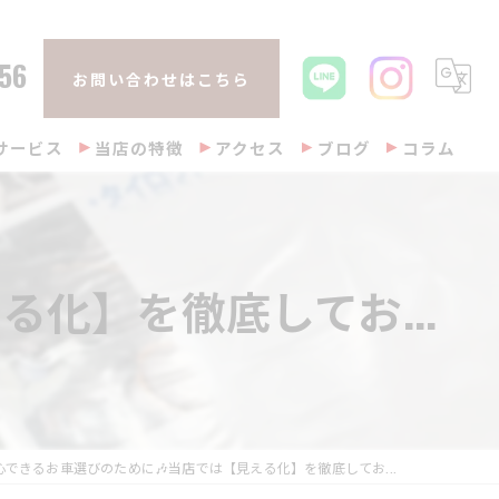
56
お問い合わせはこちら
サービス
当店の特徴
アクセス
ブログ
コラム
販売
整備
化】を徹底してお...
修理
車検
買取
心できるお車選びのために🎶当店では【見える化】を徹底してお...