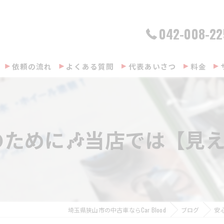
042-008-22
依頼の流れ
よくある質問
代表あいさつ
料金
ために🎶当店では【見える
埼玉県狭山市の中古車ならCar Blood
ブログ
安