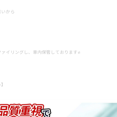
思いから
ファイリングし、車内保管しております✊
い】
】
💦