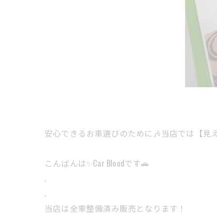
安心できるお車選びのために🎶当店では【見
こんばんは✨Car Bloodです🚗
.
.
当店は全車整備済み販売となります！