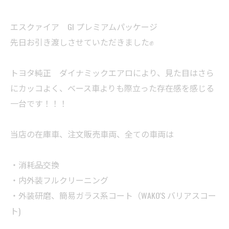
エスクァイア GI プレミアムパッケージ
先日お引き渡しさせていただきました✊
トヨタ純正 ダイナミックエアロにより、見た目はさら
にカッコよく、ベース車よりも際立った存在感を感じる
一台です！！！
当店の在庫車、注文販売車両、全ての車両は
・消耗品交換
・内外装フルクリーニング
・外装研磨、簡易ガラス系コート（WAKO'S バリアスコー
ト)