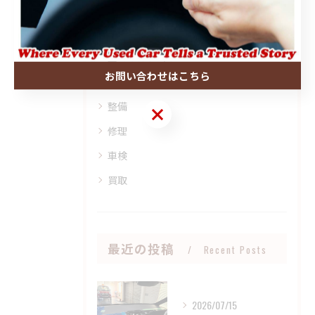
カテゴリー
Categories
全てのカテゴリー
お問い合わせはこちら
販売
整備
お問い合わせはこちら
修理
車検
買取
最近の投稿
Recent Posts
2026/07/15