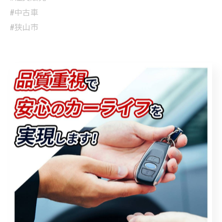
#中古車
#狭山市
< 前のページ
一覧に戻る
次のページ >
関連タグ
#中古車
#狭山市