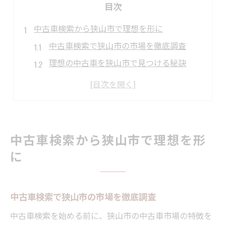
目次
中古車検索から狭山市で理想を形に
中古車検索で狭山市の市場を徹底調査
理想の中古車を狭山市で見つける秘訣
中古車探しは狭山市の販売店が重要
中古車選びで失敗しない情報収集術
中古車検索で狭山市の在庫状況を把握
狭山市の中古車選び成功のヒント集
中古車検索から狭山市で理想を形
中古車選びで狭山市ならではの基準を知る
に
中古車購入時に見るべき販売店の特徴
中古車の状態確認ポイントを狭山市で学ぶ
中古車検索で狭山市の市場を徹底調査
中古車選びは安全性と信頼性がカギ
中古車検索を始める前に、狭山市の中古車市場の特徴を
中古車検索で口コミを活用した選び方