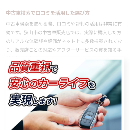
中古車検索で口コミを活用した選び方
中古車検索を進める際、口コミや評判の活用は非常に有
効です。狭山市の中古車販売店では、実際に購入した方
のリアルな体験談や評価がネット上に多数掲載されてお
り、販売店ごとの対応やアフターサービスの質を知る手
がかりとなります。
口コミを参考にすることで、「問い合わせへの迅速な対
応」「納車までの流れがスムーズ」「支払総額が明確で
安心できた」といった具体的なメリットや注意点が見え
てきます。特に初めて中古車を購入する方にとっては、
先輩ユーザーの失敗談や成功談が大きな判断材料となる
でしょう。
口コミをチェックする際は、販売店の公式サイトや中古