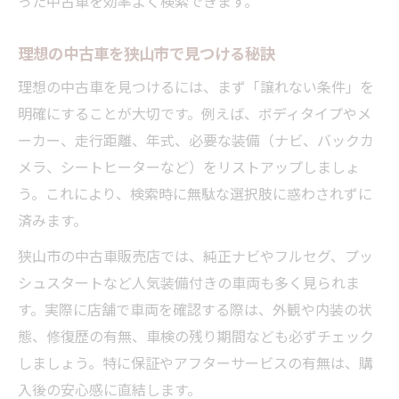
った中古車を効率よく検索できます。
中古車選びは信頼できる店舗が最優先
中古車購入時の保証とサポート体制
理想の中古車を狭山市で見つける秘訣
中古車の車検や整備記録を必ず確認
理想の中古車を見つけるには、まず「譲れない条件」を
中古車選びで重視したい口コミ情報
明確にすることが大切です。例えば、ボディタイプやメ
中古車購入後も安心できるサービス選び
ーカー、走行距離、年式、必要な装備（ナビ、バックカ
賢く比較する中古車の選び方ポイント
メラ、シートヒーターなど）をリストアップしましょ
中古車比較で狭山市の在庫を徹底調査
う。これにより、検索時に無駄な選択肢に惑わされずに
済みます。
中古車選びは価格と状態のバランス重視
中古車検索で複数店舗を賢く比較
狭山市の中古車販売店では、純正ナビやフルセグ、プッ
中古車選びで走行距離と年式をチェック
シュスタートなど人気装備付きの車両も多く見られま
す。実際に店舗で車両を確認する際は、外観や内装の状
中古車購入時に保証内容を比較検討
態、修復歴の有無、車検の残り期間なども必ずチェック
しましょう。特に保証やアフターサービスの有無は、購
入後の安心感に直結します。