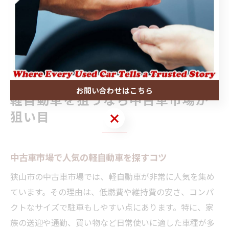
車情報サイト「グーネット狭山」なども活用すると、よ
り客観的な情報が得られます。複数の評価を比較し、自
分の希望条件や重視するポイントに合った販売店・車両
を選ぶことが、後悔しない中古車選びのコツです。
お問い合わせはこちら
軽自動車を狙うなら中古車市場が
狙い目
お問い合わせはこちら
中古車市場で人気の軽自動車を探すコツ
狭山市の中古車市場では、軽自動車が非常に人気を集め
ています。その理由は、低燃費や維持費の安さ、コンパ
クトなサイズで駐車もしやすい点にあります。特に、家
族の送迎や通勤、買い物など日常使いに適した車種が多