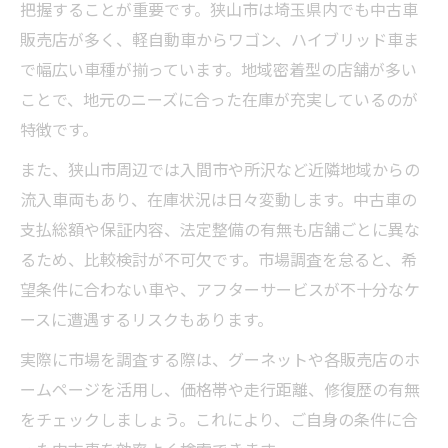
把握することが重要です。狭山市は埼玉県内でも中古車
軽自動車を狙うなら中古車市場が狙い目
販売店が多く、軽自動車からワゴン、ハイブリッド車ま
中古車市場で人気の軽自動車を探すコツ
で幅広い車種が揃っています。地域密着型の店舗が多い
狭山市で軽自動車中古車を効率的に検索
ことで、地元のニーズに合った在庫が充実しているのが
中古車選びは軽自動車のコスパを重視
特徴です。
軽自動車中古車の走行距離を比較検討
また、狭山市周辺では入間市や所沢など近隣地域からの
中古車市場で軽自動車を選ぶ際の注意点
流入車両もあり、在庫状況は日々変動します。中古車の
中古車購入で重視したい狭山市の情報
支払総額や保証内容、法定整備の有無も店舗ごとに異な
中古車購入に役立つ狭山市の店舗情報
るため、比較検討が不可欠です。市場調査を怠ると、希
中古車選びに不可欠な狭山市の環境確認
望条件に合わない車や、アフターサービスが不十分なケ
ースに遭遇するリスクもあります。
中古車検索で狭山市の保証内容を比較
中古車購入時に狭山市の整備状況を確認
実際に市場を調査する際は、グーネットや各販売店のホ
ームページを活用し、価格帯や走行距離、修復歴の有無
中古車情報を狭山市で集めるコツ
をチェックしましょう。これにより、ご自身の条件に合
安心できる中古車選びの決め手とは