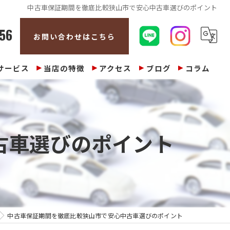
中古車保証期間を徹底比較狭山市で安心中古車選びのポイント
56
お問い合わせはこちら
サービス
当店の特徴
アクセス
ブログ
コラム
販売
整備
古車選びのポイント
修理
車検
買取
中古車保証期間を徹底比較狭山市で安心中古車選びのポイント