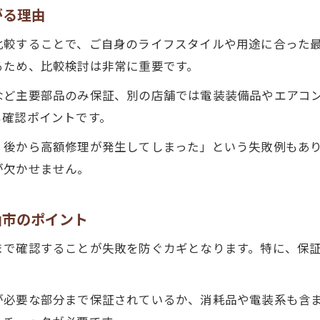
がる理由
中古車購入時は保証対象部位をしっかり確認
比較することで、ご自身のライフスタイルや用途に合った
中古車保証期間と保証範囲の関係性に注目
るため、比較検討は非常に重要です。
エンジンや電装装備品も保証対象か確認しよう
中古車の保証範囲が選び方で重要な理由
など主要部品のみ保証、別の店舗では電装装備品やエアコ
も確認ポイントです。
保証期間の違いで得られるメリットとは
中古車保証期間の違いがもたらす主なメリット
、後から高額修理が発生してしまった」という失敗例もあ
が欠かせません。
長期保証付き中古車の安心ポイントを徹底解説
中古車保証期間ごとの費用・サービス比較
お問い合わせはこちら
お問い合わせはこちら
山市のポイント
保証期間延長で得られる追加サポートとは
中古車選びで保証期間の長さが重要な訳
まで確認することが失敗を防ぐカギとなります。特に、保
が必要な部分まで保証されているか、消耗品や電装系も含