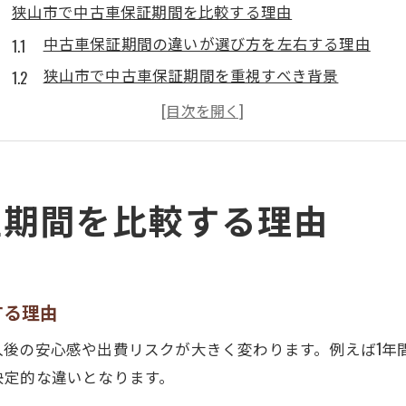
狭山市で中古車保証期間を比較する理由
中古車保証期間の違いが選び方を左右する理由
狭山市で中古車保証期間を重視すべき背景
中古車購入時の保証比較が安心につながる理由
保証内容が中古車選びで重要となる狭山市のポイン
中古車保証期間の比較が失敗を防ぐカギに
中古車購入時に保証が重要なワケ
証期間を比較する理由
中古車購入で保証が不可欠とされる理由とは
保証付き中古車が選ばれる狭山市の実態
保証期間が中古車の安心感を支える仕組み
する理由
中古車保証期間に注目すべき購入後のリスク
入後の安心感や出費リスクが大きく変わります。例えば1年
狭山市で保証が重視される中古車購入の流れ
決定的な違いとなります。
納得の保証期間が選び方を左右する