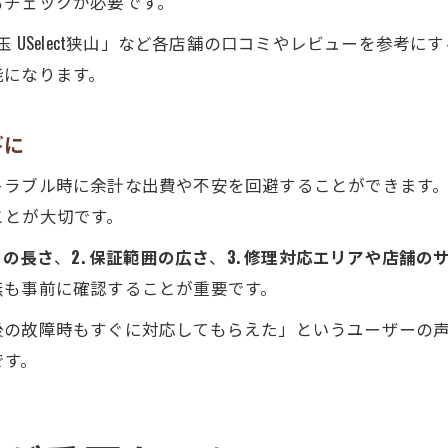
もチェックが必要です。
玉 USelect狭山」など各店舗の口コミやレビューを参考
能になります。
ギに
トラブル時に余計な出費や不安を回避することができます
ことが大切です。
間の長さ
、
2. 保証範囲の広さ
、
3. 修理対応エリアや店舗の
無も事前に確認することが重要です。
後の故障時もすぐに対応してもらえた」というユーザーの
です。