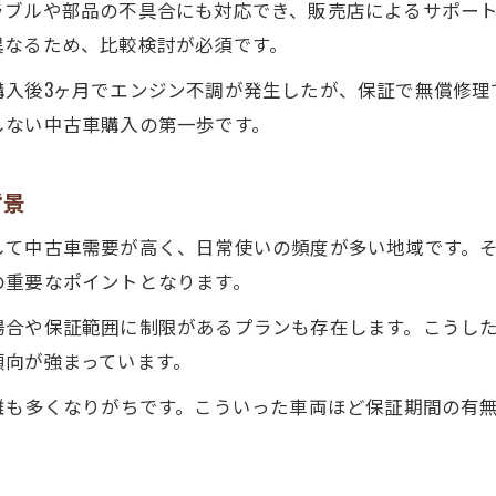
ラブルや部品の不具合にも対応でき、販売店によるサポー
中古車保証期間の長短が選択基準になる理由
異なるため、比較検討が必須です。
納得できる中古車保証期間の見極め方
購入後3ヶ月でエンジン不調が発生したが、保証で無償修理
中古車保証内容が選び方を変えるポイント
しない中古車購入の第一歩です。
保証期間の違いが中古車の価値を左右する要素
狭山市で失敗しない中古車保証期間の選び方
背景
走行距離で変わる中古車保証の実際
して中古車需要が高く、日常使いの頻度が多い地域です。
中古車保証は走行距離制限に要注意
の重要なポイントとなります。
走行距離と中古車保証期間の関係性を解説
場合や保証範囲に制限があるプランも存在します。こうし
中古車保証期間における走行距離の確認ポイント
傾向が強まっています。
走行距離無制限保証のメリットとデメリット
離も多くなりがちです。こういった車両ほど保証期間の有
中古車選びで走行距離制限保証を比較する重要性
安心の中古車選びは保証範囲から
中古車保証範囲が広いと安心感が違う理由