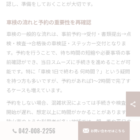
認し、準備をしておくことが大切です。
車検の流れと予約の重要性を再確認
車検の一般的な流れは、事前予約→受付・書類提出→点
検・検査→合格後の車検証・ステッカー交付となりま
す。予約を行うことで、待ち時間の短縮や必要事項の事
前確認ができ、当日スムーズに手続きを進めることが可
能です。特に「車検 1日で終わる 何時間？」という疑問
を持つ方も多いですが、予約があれば1〜2時間で完了す
るケースも増えています。
予約をしない場合、混雑状況によっては手続きや検査の
開始が遅れ、想定以上に時間がかかることがあります。
狭山市のような利用者が多い地域では、朝一番や平日の
042-008-2256
予約枠を活用することで、より効率的に車検を終えるこ
お問い合わせはこちら
とができます。予約時には必要書類や車検料金、オプシ