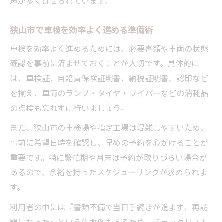
声が多く寄せられています。
効率良い車検予約方法と日程調整のコツ
車検予約なし対応は本当に可能か検証
狭山市で車検を効率よく進める準備術
車検は予約なしで当日対応できるのか解説
車検を効率よく進めるためには、必要書類や車両の状態
狭山市で予約不要の車検サービスを探す方
確認を事前に済ませておくことが大切です。具体的に
法
は、車検証、自賠責保険証明書、納税証明書、認印など
当日車検のメリットとリスクを徹底分析
を揃え、車両のランプ・タイヤ・ワイパーなどの消耗品
車検の流れと予約の重要性を再確認
の点検も忘れずに行いましょう。
予約なし車検を成功させるための準備策
また、狭山市の車検場や指定工場は混雑しやすいため、
スマートに車検を完了させるポイント
事前に希望日時を確認し、早めの予約を心がけることが
車検を効率よく終わらせるための秘訣とは
重要です。特に繁忙期や月末は予約が取りづらい場合が
狭山市で人気の車検時短テクニック紹介
あるので、余裕を持ったスケジューリングが求められま
車検の流れを活用した時短術を伝授
す。
車検完了までのスマートな段取り術
利用者の中には『書類不備で当日手続きが進まず、再訪
車検後の納車までに気をつけるポイント
問になった』という失敗例もあるため、チェックリスト