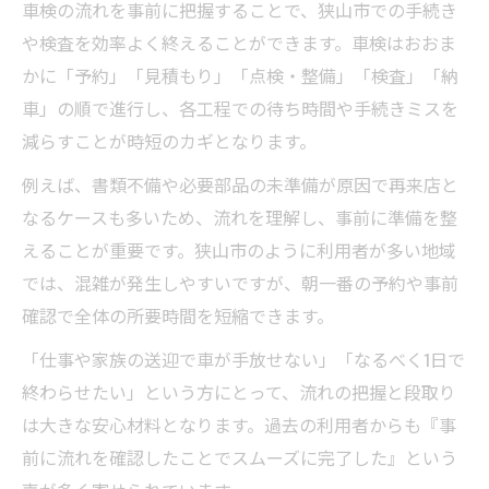
車検の流れを事前に把握することで、狭山市での手続き
車検に必要な書類と事前準備のコツ
や検査を効率よく終えることができます。車検はおおま
即日対応の車検が実現する理由とは
かに「予約」「見積もり」「点検・整備」「検査」「納
即日車検が可能な狭山市の特徴とは
車」の順で進行し、各工程での待ち時間や手続きミスを
車検の流れが短縮されるサービスの秘密
減らすことが時短のカギとなります。
車検を1日で完了させるポイント紹介
例えば、書類不備や必要部品の未準備が原因で再来店と
効率重視の車検サービスが増える背景
なるケースも多いため、流れを理解し、事前に準備を整
狭山市で即日対応車検を受ける際の注意
えることが重要です。狭山市のように利用者が多い地域
狭山市の車検を効率化する準備方法
では、混雑が発生しやすいですが、朝一番の予約や事前
車検前に準備すべき書類のチェックリスト
確認で全体の所要時間を短縮できます。
狭山市で車検をスムーズにする事前見積も
「仕事や家族の送迎で車が手放せない」「なるべく1日で
り
終わらせたい」という方にとって、流れの把握と段取り
車検の流れを把握し無駄を省く準備法
は大きな安心材料となります。過去の利用者からも『事
当日車検のための持ち物と必要条件
前に流れを確認したことでスムーズに完了した』という