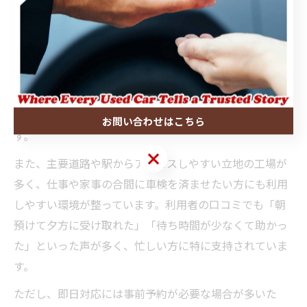
即日車検が可能な狭山市の特徴とは
狭山市では、即日車検に対応する整備工場や車検専門店
が増えているのが大きな特徴です。これらの施設は、予
約体制の充実やスピーディーな検査ラインの導入によ
り、従来よりも短時間で車検を完了させることが可能で
お問い合わせはこちら
す。
お問い合わせはこちら
また、主要道路や駅からアクセスしやすい立地の工場が
多く、仕事や家事の合間に車検を済ませたい方にも利用
しやすい環境が整っています。利用者の口コミでも「朝
預けて夕方に受け取れた」「待ち時間が少なくて助かっ
た」といった声が多く、忙しい方に特に支持されていま
す。
ただし、即日対応には事前予約が必要な場合が多いた