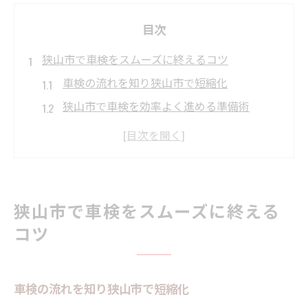
目次
狭山市で車検をスムーズに終えるコツ
車検の流れを知り狭山市で短縮化
狭山市で車検を効率よく進める準備術
車検の予約活用で待ち時間を減らす方法
狭山市でおすすめの車検依頼先比較
車検当日の段取りが時短のポイントに
短時間車検の流れを詳しくチェック
狭山市で車検をスムーズに終える
短時間車検の全体の流れと注意点
コツ
車検の受付から納車までの具体的な手順
狭山市の車検で即日完了を目指す流れ
車検の流れを知り狭山市で短縮化
予約なしでも早い車検が受けられる仕組み