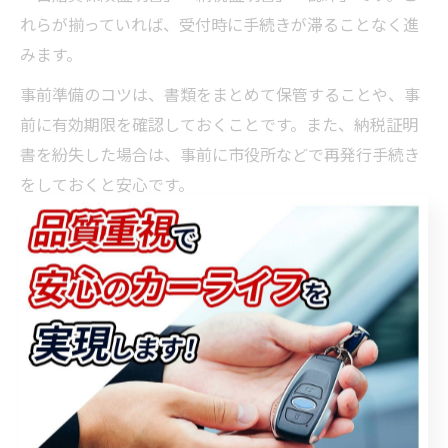
れらが揃っていれば、受付時に手続きが滞ることなく進
みます。
事前準備のコツは、書類をまとめて保管することや、事
前に有効期限を確認しておくことです。また、納税証明
書を紛失した場合は、事前に市役所などで再発行手続き
をしておくと安心です。
「書類が揃っておらず再来店になった」という失敗例も
多いため、チェックリストを活用して一つ一つ確認する
ことが、最短で車検を終えるためのポイントです。
即日対応の車検が実現する理由と
は