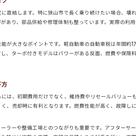
コツ
信頼性重視で選ぶ軽自動車購入のコツ
度に直結します。特に狭山市で長く乗り続けたい場合、壊
部品供給とメンテナンス性の高い軽自動車
があり、部品供給や修理体制も整っています。実際の利用
中古軽自動車を選ぶ際の重要な比較項目
軽自動車購入後も安心のサポート体制
能が大きなポイントです。軽自動車の自動車税は年間約1万
軽自動車比較で得する維持コスト削減術
だし、ターボ付きモデルはパワーがある反面、燃費や保険
軽自動車比較でわかる維持費節約の秘訣
燃費性能で差がつく軽自動車の選び方
軽自動車のメンテナンスコスト削減法
び方
お問い合わせはこちら
お問い合わせはこちら
家計に優しい軽自動車選択の実例紹介
るには、初期費用だけでなく、維持費やリセールバリュー
比較で見つけるコスパ最強の軽自動車
くく、売却時に有利となります。燃費性能が高く、故障し
ィーラーや整備工場とのつながりも重要です。アフターサ