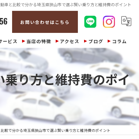
自動車と比較で分かる埼玉県狭山市で選ぶ賢い乗り方と維持費のポイント
56
お問い合わせはこちら
サービス
当店の特徴
アクセス
ブログ
コラム
販売
い乗り方と維持費のポイ
整備
修理
車検
買取
と比較で分かる埼玉県狭山市で選ぶ賢い乗り方と維持費のポイント