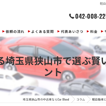
軽
042-008-22
依頼の流れ
よくある質問
代表あいさつ
料金
る埼玉県狭山市で選ぶ賢
ント
埼玉県狭山市の中古車ならCar Blood
コラム
軽自動車