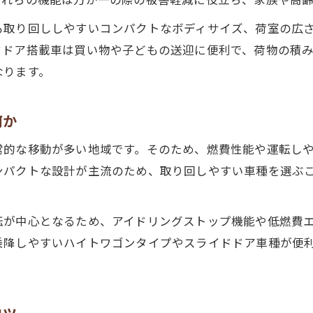
故障しにくい軽自動車の特徴と選び方
も取り回ししやすいコンパクトなボディサイズ、荷室の広
初期品質調査で分かる軽自動車の信頼性
ドドア搭載車は買い物や子どもの送迎に便利で、荷物の積
部品の入手しやすさが軽自動車選びの鍵
なります。
ユーザー評価から見る軽自動車の故障傾向
修理費を抑える軽自動車比較のポイント
何か
税金と買い替え時期で考える軽自動車選び
常的な移動が多い地域です。そのため、燃費性能や運転し
軽自動車の税金増加と買い替えタイミング
ンパクトな設計が主流のため、取り回しやすい車種を選ぶ
経年車の税制を理解した軽自動車比較法
税金が12900円になる軽自動車の仕組み
転が中心となるため、アイドリングストップ機能や低燃費
買い替え時期を見極める軽自動車のポイント
乗降しやすいハイトワゴンタイプやスライドドア車種が便
軽自動車の税制改正を活かした賢い選択
長期間安心の軽自動車購入ポイント解説
長く乗れる軽自動車の選定基準を徹底解説