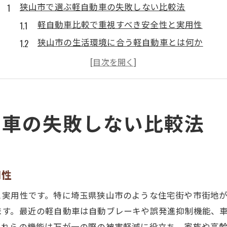
狭山市で選ぶ軽自動車の失敗しない比較法
軽自動車比較で重視すべき安全性と実用性
狭山市の生活環境に合う軽自動車とは何か
耐久性や維持費で選ぶ軽自動車比較のコツ
コスパ重視で失敗しない軽自動車の選び方
軽自動車購入前に知っておくべき比較ポイント
軽自動車の維持費や耐久性に注目する理由
動車の失敗しない比較法
軽自動車の維持費が家計に与える影響とは
耐久性の高い軽自動車が選ばれる理由
長期間安心して乗れる軽自動車の条件
用性
維持費削減につながる軽自動車の選択基準
と実用性です。特に埼玉県狭山市のような住宅街や市街地
軽自動車の耐久性比較で見落としがちな点
ます。最近の軽自動車は自動ブレーキや誤発進抑制機能、
故障しにくい軽自動車を見極めるコツとは
これらの機能は万が一の際の被害軽減に役立ち、家族や高