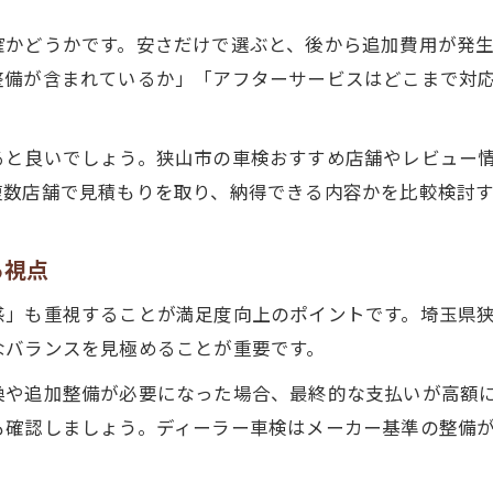
車検見積もりの内訳を正しく理解する方法
確かどうかです。安さだけで選ぶと、後から追加費用が発
追加整備費用が明確な車検店舗の選び方
整備が含まれているか」「アフターサービスはどこまで対
車検見積もりで注意したい不透明な項目
見積もり説明が丁寧な店舗の特徴とは
ると良いでしょう。狭山市の車検おすすめ店舗やレビュー
車検費用と見積もり明瞭さの関係を解説
複数店舗で見積もりを取り、納得できる内容かを比較検討
狭山市で車検をスムーズに終えるための知識
車検当日の流れとスムーズな進め方のポイント
る視点
予約しやすい車検店舗の選び方と注意点
感」も重視することが満足度向上のポイントです。埼玉県
代車や待ち時間のサービス内容を比較検討
なバランスを見極めることが重要です。
必要書類や持ち物を事前に準備するコツ
換や追加整備が必要になった場合、最終的な支払いが高額
車検終了後のアフターサービスを確認する
も確認しましょう。ディーラー車検はメーカー基準の整備
追加整備も安心して任せたいあなたへ
追加整備の説明が丁寧な車検店舗の選び方