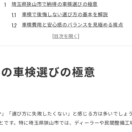
埼玉県狭山市で納得の車検選びの極意
車検で後悔しない選び方の基本を解説
車検費用と安心感のバランスを見極める視点
ディーラーと民間工場の車検比較ポイント
車検の事前見積もりで注意すべき点とは
狭山市で車検を受けるメリットと注意点
ディーラー車検と民間比較で安心感を見極める
得の車検選びの極意
車検の安心感はディーラーか民間かを比較
純正部品使用と整備の質で選ぶ車検の基準
ディーラー車検の保証やアフターサービス特徴
民間車検との費用差とサービス内容の違い
か」「選び方に失敗したくない」と感じる方は多いでしょ
車検を選ぶ際の信頼性と口コミの活用法
ことです。特に埼玉県狭山市では、ディーラーや民間整備工
見積もり明瞭な車検を受けたい方へ