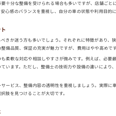
必要十分な整備を受けられる場合も多いですが、店舗ごと
車検時の追加整備内容と費用の目安を知る
と安心感のバランスを重視し、自分の車の状態や利用目的
不要な整備を避けるための質問ポイント
車検後の保証やメンテナンス体制を確認
ント
整備士の説明力が安心感につながる理由
るべきか迷う方も多いでしょう。それぞれに特徴があり、
納得の車検が実現するポイントを徹底解説
の整備品質、保証の充実が魅力ですが、費用はやや高めで
車検で後悔しないための事前準備リスト
つも柔軟な対応や相談しやすさが強みです。例えば、必要
車検店舗選びで重要な比較ポイントまとめ
いています。ただし、整備士の技術力や設備の違いにより
納得できる車検体験のための具体的チェック
お問い合わせはこちら
お問い合わせはこちら
車検後まで安心できるサービス選びの秘訣
ーサービス、整備内容の透明性を重視しましょう。実際に
車検費用と整備品質を両立させるコツとは
選択肢を見つけることが大切です。
は