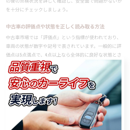
の後の点検状況を詳しく確認し、安全面で問題がないか
を十分にチェックしましょう。
中古車の評価点や状態を正しく読み取る方法
中古車市場では「評価点」という指標が使われており、
車両の状態が数字や記号で表されています。一般的に評
価点は5点満点で、4点以上なら全体的に良好な状態とさ
れますが、あくまで外観や内装の評価が中心です。機関
系や修復歴の有無は別途確認が必要となります。
評価点だけでなく、付随する「車両状態表」や「点検記
録簿」を必ずチェックしましょう。たとえば、評価点4点
の車両でも細かなキズや消耗品の交換時期が近い場合が
あります。実際のユーザーからは「評価点は高かった
が、現車確認で消耗部品の劣化を発見した」といった体
験談も寄せられています。