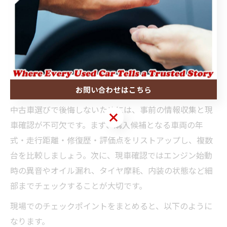
初心者は評価点に過度な期待をせず、必ず現車確認や専
門家のアドバイスを受けることが大切です。評価点と実
車状態を総合的に判断し、納得できる1台を選ぶよう心が
けましょう。
中古車選びで後悔しないための実践チェック術
お問い合わせはこちら
中古車選びで後悔しないためには、事前の情報収集と現
お問い合わせはこちら
車確認が不可欠です。まず、購入候補となる車両の年
式・走行距離・修復歴・評価点をリストアップし、複数
台を比較しましょう。次に、現車確認ではエンジン始動
時の異音やオイル漏れ、タイヤ摩耗、内装の状態など細
部までチェックすることが大切です。
現場でのチェックポイントをまとめると、以下のように
なります。