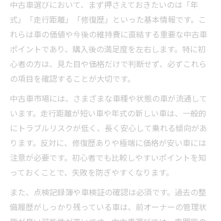
中古車の評価点や状態を正しく読み取る方
中古車選びにおいて、まず押さえておきたいのは「年
法
式」「走行距離」「修復歴」といった基本情報です。こ
れらは車の価値や今後の維持費に直結する重要な中古車
中古車選びで後悔しないための実践チェッ
ポイントであり、購入後の満足度を左右します。特に初
ク術
心者の方は、見た目や価格だけで判断せず、必ずこれら
安心して乗るための中古車注目コツ
の項目を確認することが大切です。
安心できる中古車選びのコツとポイント
中古車市場には、さまざまな車種や状態の車が流通して
中古車購入で大切なアフターサポートとは
います。走行距離が短い車や年式の新しい車は、一般的
中古車の維持費も考慮した選び方のポイン
にトラブルリスクが低く、長く安心して乗れる傾向があ
ト
ります。反対に、修復歴ありや極端に価格が安い車には
中古車選びで重視すべき保証内容の見極め
注意が必要です。初心者でも比較しやすいポイントを知
方
っておくことで、失敗を防ぎやすくなります。
中古車選びで気を付けるべき不具合リスク
また、点検記録簿や車検証の確認は必須です。過去の整
失敗しない中古車判断のポイント解説
備履歴がしっかり残っている車は、前オーナーの管理状
中古車判断で後悔しないためのコツ