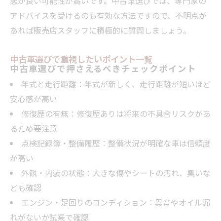
態が良い可能性が高いです。中古車選びでは、専門家の
買ってはいけない中古車の特徴と見分け方
アドバイスを受けるのも有効な方法ですので、不明点が
中古車の評価点と判断基準の正しい知識
あれば販売店スタッフに積極的に質問しましょう。
中古車を選ぶ際の失敗例と注意点まとめ
中古車選びで重視したいポイント一覧
中古車選びで損をしないための判断基準
中古車選びで押さえるべきチェックポイント
中古車なら年式や走行距離が重要指標
年式と走行距離：年式が新しく、走行距離が短いほど
中古車選びは年式と走行距離を重視しよう
安心感が高い
中古車の走行距離から分かる劣化ポイント
修復歴の有無：修復歴ありは将来の不具合リスクがあ
中古車選びで見逃せない年式別の注意点
るため要注意
点検記録簿・整備履歴：整備状況が明確な車は信頼度
中古車購入で年式と走行距離を比較する方
が高い
法
外観・内装の状態：大きな傷やシートの汚れ、臭いな
中古車選びに最適な年式と距離のバランス
ども確認
知恵袋も注目の中古車選び実践術
エンジン・足回りのコンディション：異音やオイル漏
中古車選びで知恵袋活用の最新テクニック
れがないか試乗で確認