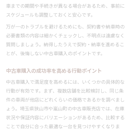
車までの期間や手続きが異なる場合があるため、事前に
中古車購入時にありがちなトラブル事例
スケジュールも調整しておくと安心です。
納車までスムーズに進めるコツと準備法
万が一のトラブルを避けるためにも、契約書や納車時の
中古車納車までの段取りと必要な手続き解
必要書類の内容は細かくチェックし、不明点は遠慮なく
説
質問しましょう。納得したうえで契約・納車を進めるこ
中古車購入後にスムーズな納車を実現する
とが、後悔しない中古車購入のポイントです。
方法
中古車納車前の準備とチェックポイント一
中古車購入の成功率を高める行動ポイント
覧
中古車購入で満足度を高めるには、いくつかの具体的な
中古車納車までに揃えておきたい書類や持
行動が有効です。まず、複数店舗を比較検討し、同じ条
ち物
件の車両が他店にどれくらいの価格であるかを調べまし
中古車購入後の納車日程調整とトラブル防
ょう。埼玉県狭山市や嵐山町の中古車販売店では、在庫
止策
状況や保証内容にバリエーションがあるため、比較する
ことで自分に合った最適な一台を見つけやすくなりま