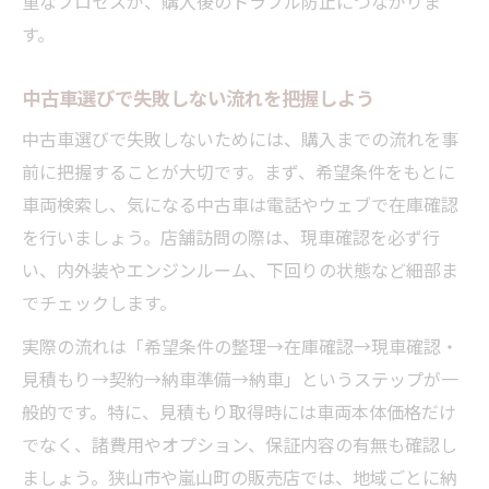
重なプロセスが、購入後のトラブル防止につながりま
中古車納車までの流れと早く受け取る工夫
す。
現車確認で安心できる中古車を見極めよう
中古車現車確認時のチェックリストと注意
中古車選びで失敗しない流れを把握しよう
点
中古車選びで失敗しないためには、購入までの流れを事
中古車選びで失敗しない現車確認の流れ
前に把握することが大切です。まず、希望条件をもとに
中古車の状態確認で押さえるべき具体項目
車両検索し、気になる中古車は電話やウェブで在庫確認
中古車購入時に安心できる現車確認の方法
を行いましょう。店舗訪問の際は、現車確認を必ず行
中古車現車確認で見逃せないポイント解説
い、内外装やエンジンルーム、下回りの状態など細部ま
中古車購入前に知っておきたい注意事項
でチェックします。
中古車購入前に必ず確認するべき重要事項
実際の流れは「希望条件の整理→在庫確認→現車確認・
中古車のリスクを減らすための注意ポイン
見積もり→契約→納車準備→納車」というステップが一
ト
般的です。特に、見積もり取得時には車両本体価格だけ
でなく、諸費用やオプション、保証内容の有無も確認し
中古車購入で避けたい失敗とその対策方法
ましょう。狭山市や嵐山町の販売店では、地域ごとに納
中古車契約前に知るべき保証や整備の内容