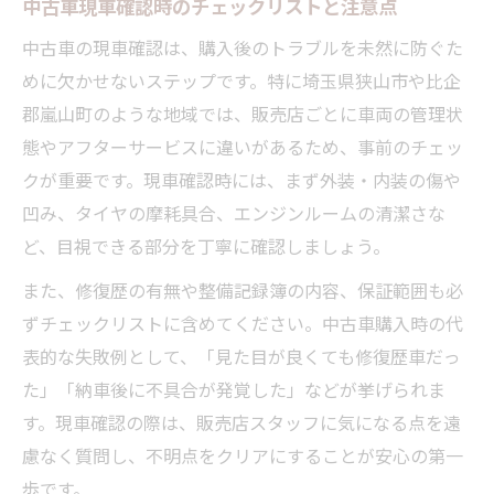
中古車現車確認時のチェックリストと注意点
中古車の現車確認は、購入後のトラブルを未然に防ぐた
めに欠かせないステップです。特に埼玉県狭山市や比企
郡嵐山町のような地域では、販売店ごとに車両の管理状
態やアフターサービスに違いがあるため、事前のチェッ
クが重要です。現車確認時には、まず外装・内装の傷や
凹み、タイヤの摩耗具合、エンジンルームの清潔さな
ど、目視できる部分を丁寧に確認しましょう。
また、修復歴の有無や整備記録簿の内容、保証範囲も必
ずチェックリストに含めてください。中古車購入時の代
表的な失敗例として、「見た目が良くても修復歴車だっ
た」「納車後に不具合が発覚した」などが挙げられま
す。現車確認の際は、販売店スタッフに気になる点を遠
慮なく質問し、不明点をクリアにすることが安心の第一
歩です。