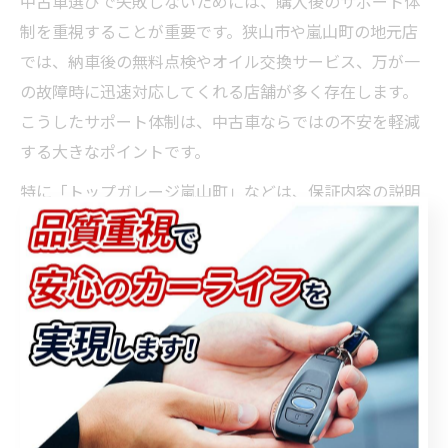
中古車選びで失敗しないためには、購入後のサポート体
制を重視することが重要です。狭山市や嵐山町の地元店
では、納車後の無料点検やオイル交換サービス、万が一
の故障時に迅速対応してくれる店舗が多く存在します。
こうしたサポート体制は、中古車ならではの不安を軽減
する大きなポイントです。
特に「トップガレージ嵐山町」などは、保証内容の説明
が明確で、トラブル発生時の連絡先や対応フローがしっ
かりしていると評価されています。購入時には保証期間
や保証対象部位、追加オプションの有無なども確認し、
納得したうえで契約することが大切です。
万が一の際に頼れる地元店を選ぶことで、長く安心して
カーライフを楽しむことができます。特に中古車初心者
や家族での利用を考えている方には、サポート体制の充
実度を重視した店舗選びをおすすめします。