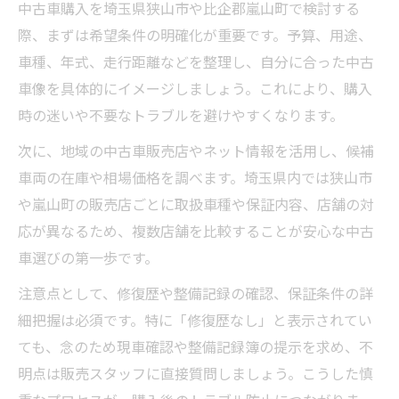
中古車選びに役立つ狭山市エリアの実例紹
中古車購入を埼玉県狭山市や比企郡嵐山町で検討する
介
際、まずは希望条件の明確化が重要です。予算、用途、
中古車選びで注目したい地元店のサポート
車種、年式、走行距離などを整理し、自分に合った中古
体制
車像を具体的にイメージしましょう。これにより、購入
時の迷いや不要なトラブルを避けやすくなります。
中古車購入時に狭山市で外せない確認ポイ
ント
次に、地域の中古車販売店やネット情報を活用し、候補
最短納車を目指す中古車手続きのポイント
車両の在庫や相場価格を調べます。埼玉県内では狭山市
や嵐山町の販売店ごとに取扱車種や保証内容、店舗の対
中古車購入後スムーズな納車手続きの流れ
応が異なるため、複数店舗を比較することが安心な中古
中古車手続きの時短術と必要書類の準備方
車選びの第一歩です。
法
中古車購入時に納車まで短縮する交渉ポイ
注意点として、修復歴や整備記録の確認、保証条件の詳
ント
細把握は必須です。特に「修復歴なし」と表示されてい
ても、念のため現車確認や整備記録簿の提示を求め、不
中古車手続きで手間を減らすためのコツ紹
明点は販売スタッフに直接質問しましょう。こうした慎
介