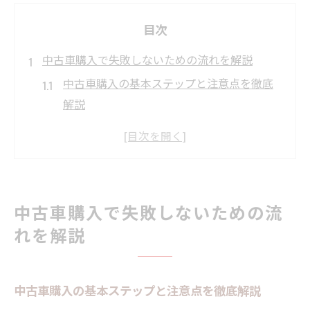
目次
中古車購入で失敗しないための流れを解説
中古車購入の基本ステップと注意点を徹底
解説
中古車選びで失敗しない流れを把握しよう
中古車購入の成功率を高める行動ポイント
中古車選びで押さえたい店舗比較のコツ
中古車購入前に知るべきチェックリスト
中古車購入で失敗しないための流
狭山市や嵐山町で納得の中古車選び方ガイド
れを解説
中古車選びで重視すべき地元販売店の特徴
中古車購入で後悔しない狭山市周辺の比較
中古車購入の基本ステップと注意点を徹底解説
術