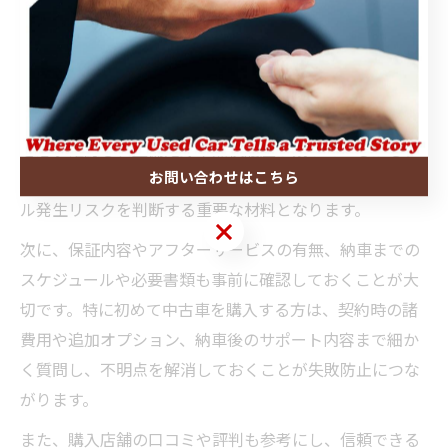
中古車購入時に狭山市で外せない確認ポイント
中古車購入時には、狭山市や嵐山町で外せない確認ポイ
ントがいくつかあります。まず、車両の修復歴や事故歴
を必ず確認し、整備記録や点検履歴が残っているかもチ
お問い合わせはこちら
ェックしましょう。これらは車の安全性や将来のトラブ
ル発生リスクを判断する重要な材料となります。
お問い合わせはこちら
次に、保証内容やアフターサービスの有無、納車までの
スケジュールや必要書類も事前に確認しておくことが大
切です。特に初めて中古車を購入する方は、契約時の諸
費用や追加オプション、納車後のサポート内容まで細か
く質問し、不明点を解消しておくことが失敗防止につな
がります。
また、購入店舗の口コミや評判も参考にし、信頼できる