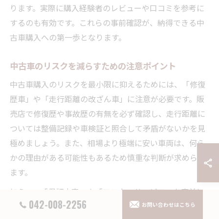
ります。実際に購入経験者のレビューや口コミを参考に
するのも有効です。これらの事前確認が、納得できる中
古車購入への第一歩となります。
中古車のリスクを減らすための注意ポイント
中古車購入のリスクを最小限に抑えるためには、「修復
歴車」や「走行距離の改ざん車」に注意が必要です。販
売店で修復歴や事故歴の有無を必ず確認し、走行距離に
ついては整備記録や車検証と照合して矛盾がないかを見
極めましょう。また、相場より極端に安い車両は、何ら
かの理由がある可能性もあるため慎重な判断が求められ
ます。
加えて、「保証内容」や「アフターサービス」も事前に
042-008-2256
確認しましょう。特に埼玉県狭山市や嵐山町の中古車販
お問い合わせはこちら