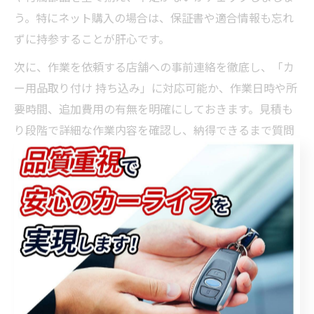
う。特にネット購入の場合は、保証書や適合情報も忘れ
ずに持参することが肝心です。
次に、作業を依頼する店舗への事前連絡を徹底し、「カ
ー用品取り付け 持ち込み」に対応可能か、作業日時や所
要時間、追加費用の有無を明確にしておきます。見積も
り段階で詳細な作業内容を確認し、納得できるまで質問
する姿勢がトラブル防止につながります。
また、取り付け後は動作確認や仕上がりをその場でチェ
ックし、不具合があればすぐに申し出ましょう。アフタ
ーサービスや保証内容も事前に確認しておくことで、納
車後の安心感が一層高まります。カスタム初心者でも、
これらのポイントを押さえることで、満足度の高い持ち
込み取り付けが実現できます。