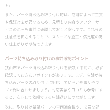
介
す。
パーツ持ち込み取り付けで対応できる作業
また、パーツ持ち込み取り付け時は、店舗によって工賃
範囲
や保証対応が異なるため、見積もり内容やアフターサー
カー用品取り付け持ち込みで依頼できる内
ビスの範囲も事前に確認しておくと安心です。これらの
容
注意点を押さえることで、スムーズな施工と満足度の高
新品ステアリング持ち込み時の注意ポイン
い仕上がりが期待できます。
ト
パーツ持ち込み取り付けの事前確認ポイント
新品パーツを狭山市で効率よく装着するコツ
狭山市でパーツ持ち込み取り付けを依頼する前に、必ず
パーツ持ち込み取り付けの時短テクニック
確認しておきたいポイントがあります。まず、店舗が持
新品パーツ持ち込みで効率的に依頼する方
ち込みパーツの取り付けに対応しているかを電話やウェ
法
ブで問い合わせましょう。対応実績や口コミも参考にす
社外パーツ取り付け店舗選びで失敗しない
ると、安心して依頼できる店舗選びにつながります。
コツ
次に、取り付け希望パーツの車両適合性や、必要な部
カー用品取り付け持ち込みで納得の仕上が